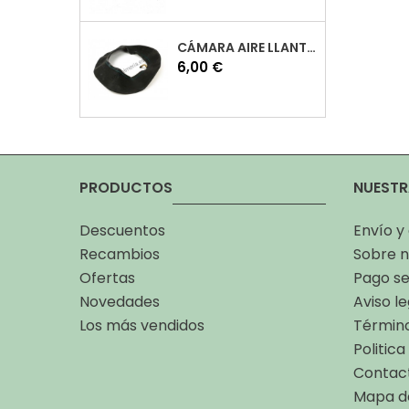
CÁMARA AIRE LLANTA 10 VESPA
Precio
6,00 €
PRODUCTOS
NUESTR
Descuentos
Envío y
Recambios
Sobre n
Ofertas
Pago s
Novedades
Aviso le
Los más vendidos
Término
Politic
Contac
Mapa de