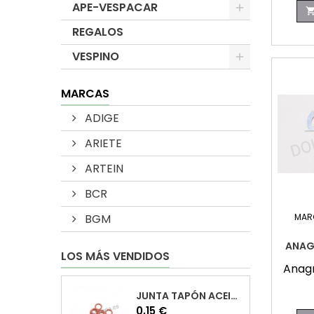
APE-VESPACAR
REGALOS
VESPINO
MARCAS
ADIGE
ARIETE
ARTEIN
BCR
MAR
BGM
ANAG
LOS MÁS VENDIDOS
Anag
JUNTA TAPÓN ACEITE VESPA
Precio
0,15 €