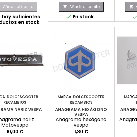
Añadir al carrito
Añadir al carrito



 hay suficientes
En stock

ductos en stock
CA:
DOLCESCOOTER
MARCA:
DOLCESCOOTER
MARCA
RECAMBIOS
RECAMBIOS
RAMA NARIZ VESPA
ANAGRAMA HEXÁGONO
ANAGRA
VESPA
nagrama nariz
Anagrama hexágono
Anagra
Motovespa
vespa
Precio
Precio
10,00 €
1,80 €