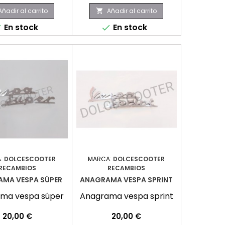
Añadir al carrito
Añadir al carrito

En stock
En stock


:
DOLCESCOOTER
MARCA:
DOLCESCOOTER
RECAMBIOS
RECAMBIOS
MA VESPA SÚPER
ANAGRAMA VESPA SPRINT
ma vespa súper
Anagrama vespa sprint
Precio
Precio
20,00 €
20,00 €