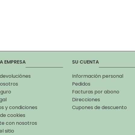
A EMPRESA
SU CUENTA
 devoluciónes
Información personal
osotros
Pedidos
eguro
Facturas por abono
gal
Direcciones
s y condiciones
Cupones de descuento
a de cookies
te con nosotros
l sitio