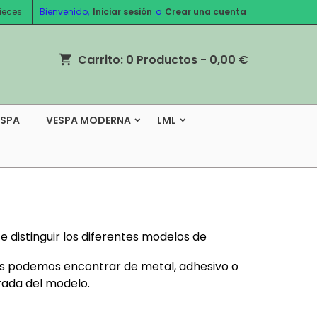
ieces
Bienvenido,
Iniciar sesión
o
Crear una cuenta
Carrito:
0
Productos - 0,00 €
shopping_cart
ESPA
VESPA MODERNA
LML
 distinguir los diferentes modelos de
 los podemos encontrar de metal, adhesivo o
drada del modelo.