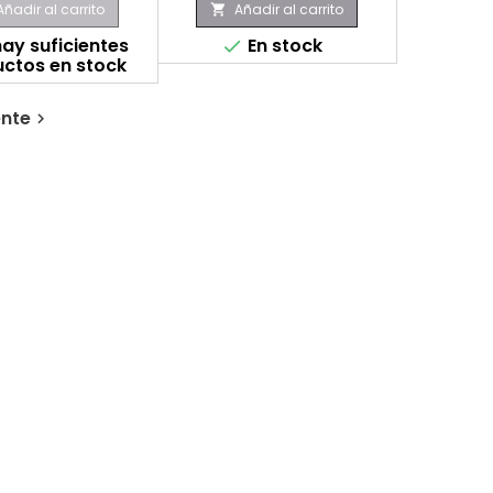
Añadir al carrito
Añadir al carrito

ay suficientes
En stock

ctos en stock
ente
