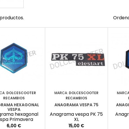
productos.
Ordena
CA:
DOLCESCOOTER
MARCA:
DOLCESCOOTER
MARCA
RECAMBIOS
RECAMBIOS
RAMA HEXAGONAL
ANAGRAMA VESPA 75
ANAGR
VESPA
grama hexagonal
Anagrama vespa PK 75
Anagr
spa Primavera
XL
Precio
Precio
6,00 €
15,00 €