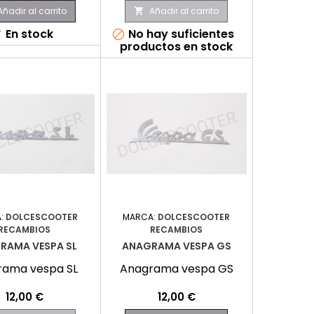
Añadir al carrito
Añadir al carrito

En stock
No hay suficientes


productos en stock
:
DOLCESCOOTER
MARCA:
DOLCESCOOTER
RECAMBIOS
RECAMBIOS
RAMA VESPA SL
ANAGRAMA VESPA GS
rama vespa SL
Anagrama vespa GS
Precio
Precio
12,00 €
12,00 €