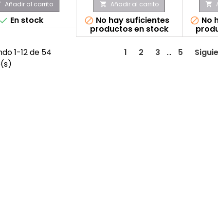
Añadir al carrito
Añadir al carrito



En stock
No hay suficientes
No h



productos en stock
produ
do 1-12 de 54
1
2
3
…
5
Sigui
o(s)