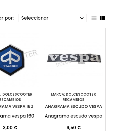
r por:
Seleccionar



:
DOLCESCOOTER
MARCA:
DOLCESCOOTER
RECAMBIOS
RECAMBIOS
AMA VESPA 160
ANAGRAMA ESCUDO VESPA
ama vespa 160
Anagrama escudo vespa
Precio
Precio
3,00 €
6,50 €