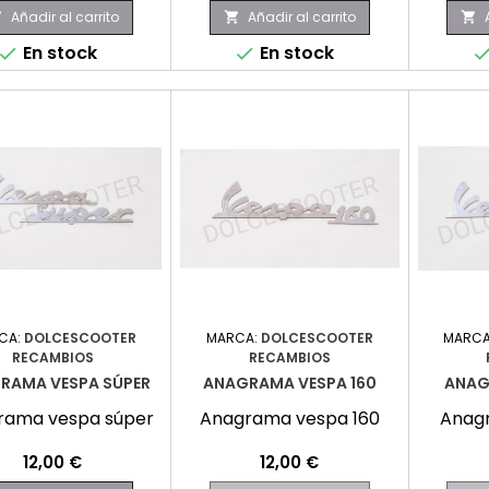
Añadir al carrito
Añadir al carrito



En stock
En stock


CA:
DOLCESCOOTER
MARCA:
DOLCESCOOTER
MARCA
RECAMBIOS
RECAMBIOS
RAMA VESPA SÚPER
ANAGRAMA VESPA 160
ANAG
rama vespa súper
Anagrama vespa 160
Anag
Precio
Precio
12,00 €
12,00 €