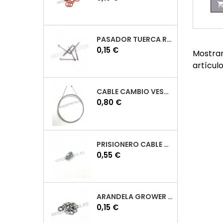
PASADOR TUERCA RUEDA VESPA
Precio
0,15 €
Mostran
artícul
CABLE CAMBIO VESPA
Precio
0,80 €
PRISIONERO CABLE CAMBIO VESPA
Precio
0,55 €
ARANDELA GROWER M7 INOX VESPA
Precio
0,15 €