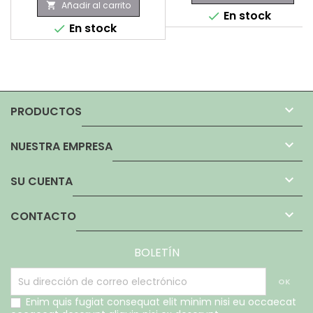
Añadir al carrito

En stock

En stock


PRODUCTOS

NUESTRA EMPRESA

SU CUENTA

CONTACTO
BOLETÍN
Enim quis fugiat consequat elit minim nisi eu occaecat