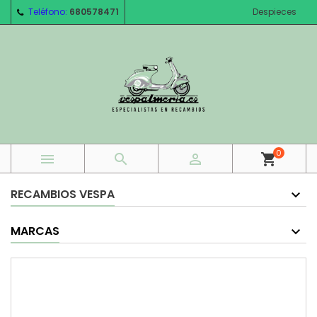
Teléfono:
680578471
Despieces
0



shopping_cart
RECAMBIOS VESPA
MARCAS