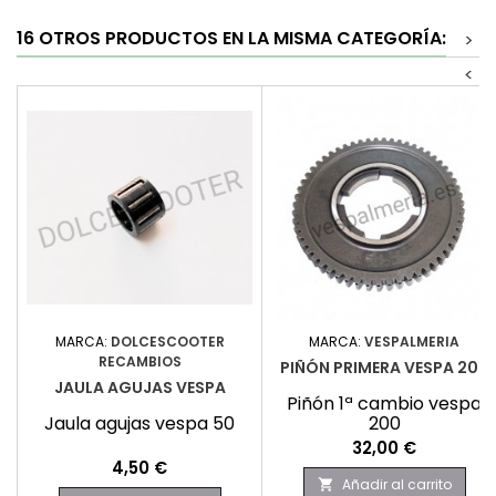
16 OTROS PRODUCTOS EN LA MISMA CATEGORÍA:
>
<
MARCA:
DOLCESCOOTER
MARCA:
VESPALMERIA
RECAMBIOS
PIÑÓN PRIMERA VESPA 200
JAULA AGUJAS VESPA
Piñón 1ª cambio vespa
Jaula agujas vespa 50
200
Precio
32,00 €
Precio
4,50 €
Añadir al carrito
