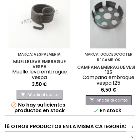
MARCA:
VESPALMERIA
MARCA:
DOLCESCOOTER
RECAMBIOS
MUELLE LEVA EMBRAGUE
VESPA
CAMPANA EMBRAGUE VESPA
Muelle leva embrague
125
vespa
Campana embrague
vespa 125
Precio
3,50 €
Precio
6,50 €
Añadir al carrito

Añadir al carrito

No hay suficientes

productos en stock
En stock

16 OTROS PRODUCTOS EN LA MISMA CATEGORÍA:
>
<