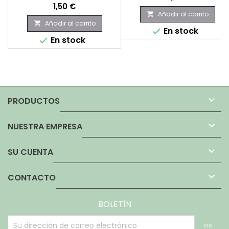
Precio
1,50 €
Añadir al carrito

Añadir al carrito

En stock

En stock


PRODUCTOS

NUESTRA EMPRESA

SU CUENTA

CONTACTO
BOLETÍN