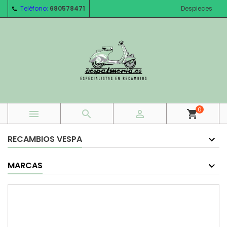
Teléfono:
680578471
Despieces
0



shopping_cart
RECAMBIOS VESPA
MARCAS