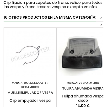
Clip fijación para zapatas de freno, valido para todas
las vespa y freno trasero vespino excepto velofax
16 OTROS PRODUCTOS EN LA MISMA CATEGORÍA:
>
<
MARCA:
DOLCESCOOTER
MARCA:
VESPALMERIA
RECAMBIOS
TULIPA AHUMADA VESPA
MUELLE EMPUJADOR VESPA
Tulipa ahumada vespa
Clip empujador vespa
disco
Precio
14,00 €