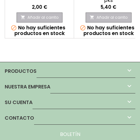
pks
Precio
Precio
2,00 €
5,40 €
Añadir al carrito
Añadir al carrito


No hay suficientes
No hay suficientes


productos en stock
productos en stock

PRODUCTOS

NUESTRA EMPRESA

SU CUENTA

CONTACTO
BOLETÍN