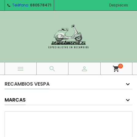
Teléfono:
680578471
Despieces
0



shopping_cart
RECAMBIOS VESPA
MARCAS