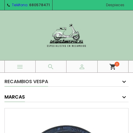
Teléfono:
680578471
Despieces
0



shopping_cart
RECAMBIOS VESPA
MARCAS