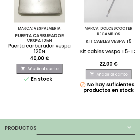
MARCA:
VESPALMERIA
MARCA:
DOLCESCOOTER
RECAMBIOS
PUERTA CARBURADOR
VESPA 125N
KIT CABLES VESPA T5
Puerta carburador vespa
125N
Kit cables vespa T5-TX
Precio
40,00 €
Precio
22,00 €
Añadir al carrito

Añadir al carrito

En stock

No hay suficientes

productos en stock

PRODUCTOS