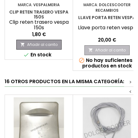
MARCA:
VESPALMERIA
MARCA:
DOLCESCOOTER
RECAMBIOS
CLIP RETEN TRASERO VESPA
150S
LLAVE PORTA RETEN VESPA
Clip reten trasero vespa
150s
Llave porta reten vespa
Precio
1,80 €
Precio
20,00 €
Añadir al carrito

Añadir al carrito

En stock

No hay suficientes

productos en stock
16 OTROS PRODUCTOS EN LA MISMA CATEGORÍA:
>
<