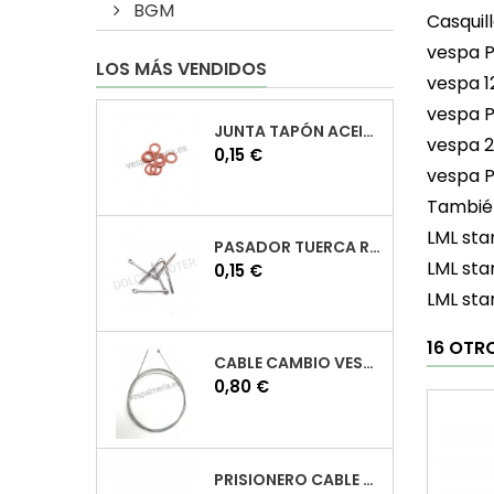
BGM
Casquil
vespa P
LOS MÁS VENDIDOS
vespa 1
vespa P
JUNTA TAPÓN ACEITE VESPA
vespa 
Precio
0,15 €
vespa P
También
LML sta
PASADOR TUERCA RUEDA VESPA
LML sta
Precio
0,15 €
LML sta
16 OTR
CABLE CAMBIO VESPA
Precio
0,80 €
PRISIONERO CABLE CAMBIO VESPA