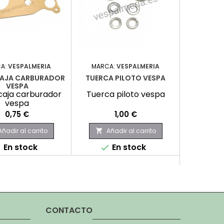
A:
VESPALMERIA
MARCA:
VESPALMERIA
MARCA:
RE
CAJA CARBURADOR
TUERCA PILOTO VESPA
VESPA
TORICA
caja carburador
Tuerca piloto vespa
vespa
Torica 
Precio
Precio
0,75 €
1,00 €
Añadir al carrito
Añadir al carrito

Aña

En stock
En stock


E

CONTACTO