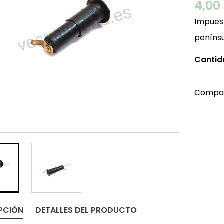
4,00
Impuest
peníns
Cantid
Compar
PCIÓN
DETALLES DEL PRODUCTO