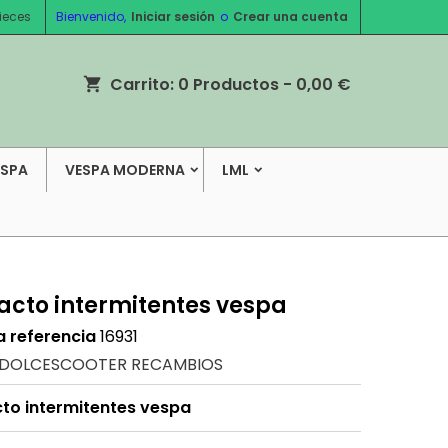
ieces
Bienvenido,
Iniciar sesión
o
Crear una cuenta
Carrito:
0
Productos - 0,00 €
shopping_cart
ESPA
VESPA MODERNA
LML
acto intermitentes vespa
a referencia
16931
DOLCESCOOTER RECAMBIOS
to intermitentes vespa