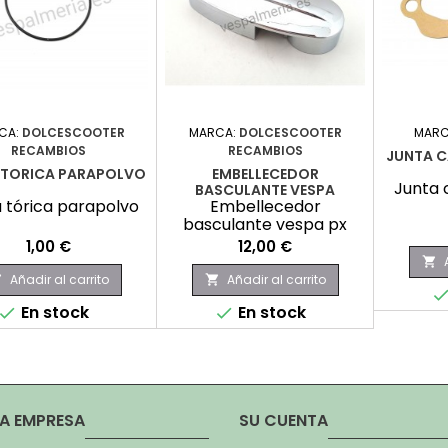
CA:
DOLCESCOOTER
MARCA:
DOLCESCOOTER
MARC
RECAMBIOS
RECAMBIOS
JUNTA 
 TORICA PARAPOLVO
EMBELLECEDOR
Junta 
BASCULANTE VESPA
 tórica parapolvo
Embellecedor
basculante vespa px
Precio
Precio
1,00 €
12,00 €

Añadir al carrito
Añadir al carrito


En stock
En stock


A EMPRESA
SU CUENTA