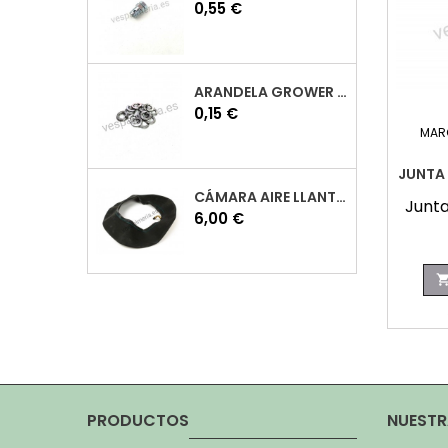
Precio
0,55 €
ARANDELA GROWER M7 INOX VESPA
Precio
0,15 €
MAR
JUNTA
CÁMARA AIRE LLANTA 10 VESPA
Junta
Precio
6,00 €
PRODUCTOS
NUESTR