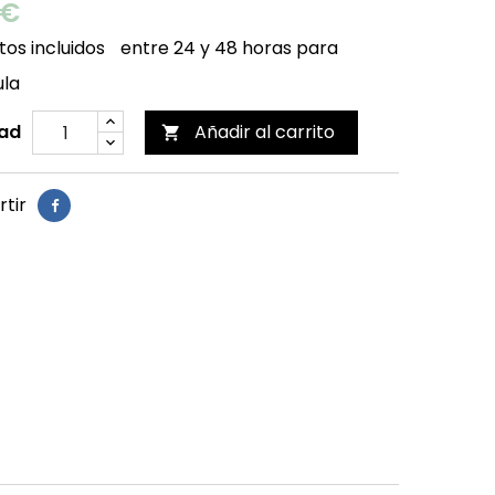
 €
os incluidos
entre 24 y 48 horas para
ula
ad
Añadir al carrito

tir