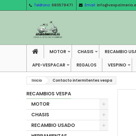
Teléfono:
680578471
Email:
info@vespalmeria.
MOTOR
CHASIS
RECAMBIO US
APE-VESPACAR
REGALOS
VESPINO
Inicio
Contacto intermitentes vespa
RECAMBIOS VESPA
MOTOR
CHASIS
RECAMBIO USADO
HERRAMIENTAS