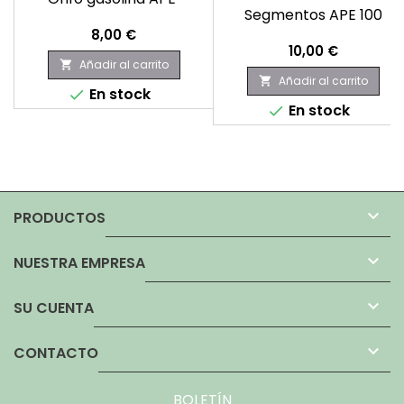
Segmentos APE 100
Precio
8,00 €
Precio
10,00 €
Añadir al carrito

Añadir al carrito

En stock

En stock


PRODUCTOS

NUESTRA EMPRESA

SU CUENTA

CONTACTO
BOLETÍN