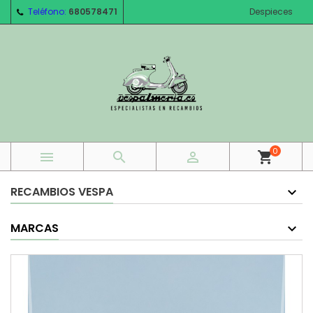
Teléfono:
680578471
Despieces
0



shopping_cart
RECAMBIOS VESPA
MARCAS