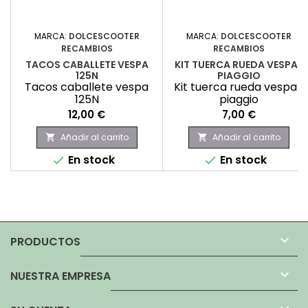
MARCA:
DOLCESCOOTER
MARCA:
DOLCESCOOTER
RECAMBIOS
RECAMBIOS
TACOS CABALLETE VESPA
KIT TUERCA RUEDA VESPA-
125N
PIAGGIO
Tacos caballete vespa
Kit tuerca rueda vespa-
125N
piaggio
Precio
Precio
12,00 €
7,00 €
Añadir al carrito
Añadir al carrito


En stock
En stock



PRODUCTOS

NUESTRA EMPRESA