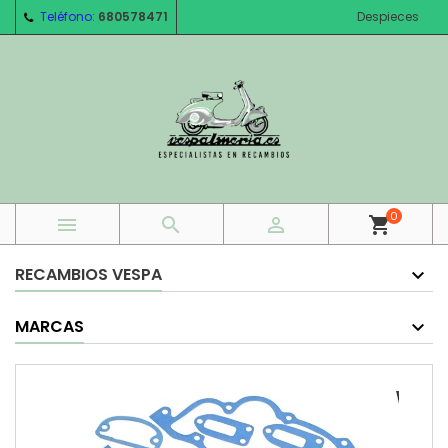
Teléfono:
680578471
Despieces
0



shopping_cart
RECAMBIOS VESPA
MARCAS