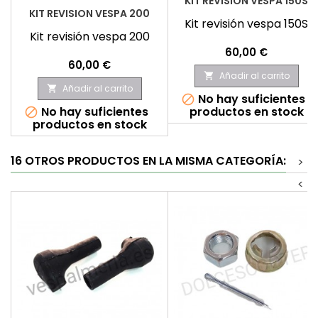
KIT REVISIÓN VESPA 150S
KIT REVISION VESPA 200
Kit revisión vespa 150S
Kit revisión vespa 200
Precio
60,00 €
Precio
60,00 €
Añadir al carrito

Añadir al carrito

No hay suficientes

No hay suficientes
productos en stock

productos en stock
16 OTROS PRODUCTOS EN LA MISMA CATEGORÍA:
>
<