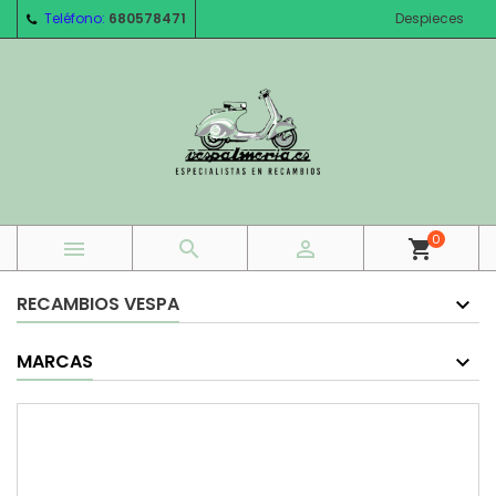
Teléfono:
680578471
Despieces
0



shopping_cart
RECAMBIOS VESPA
MARCAS