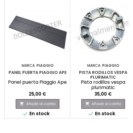
MARCA:
PIAGGIO
MARCA:
PIAGGIO
PANEL PUERTA PIAGGIO APE
PISTA RODILLOS VESPA
PLURIMATIC
Panel puerta Piaggio Ape
Pista rodillos vespa
plurimatic
Precio
Precio
25,00 €
35,00 €
Añadir al carrito
Añadir al carrito


En stock
En stock

