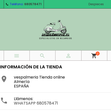
Teléfono:
680578471
Despieces
0



shopping_cart
INFORMACIÓN DE LA TIENDA
vespalmeria Tienda online

Almería
ESPAÑA
Llámenos:

WHATSAPP 680578471