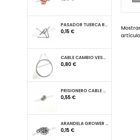
PASADOR TUERCA RUEDA VESPA
Mostran
Precio
0,15 €
artícul
CABLE CAMBIO VESPA
Precio
0,80 €
PRISIONERO CABLE CAMBIO VESPA
Precio
0,55 €
ARANDELA GROWER M7 INOX VESPA
Precio
0,15 €