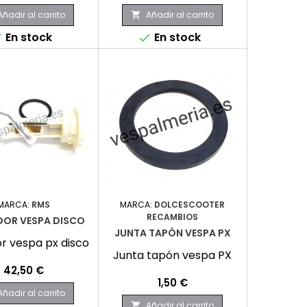
Añadir al carrito
Añadir al carrito

En stock
En stock


MARCA:
RMS
MARCA:
DOLCESCOOTER
RECAMBIOS
OR VESPA DISCO
JUNTA TAPÓN VESPA PX
r vespa px disco
Junta tapón vespa PX
Precio
42,50 €
Precio
1,50 €
Añadir al carrito
Añadir al carrito
