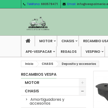
Teléfono:
680578471
Email:
info@vespalmeria.
MOTOR
CHASIS
RECAMBIO US
APE-VESPACAR
REGALOS
VESPINO
Inicio
CHASIS
Deposito y accesorios
RECAMBIOS VESPA
MOTOR
CHASIS
Amortiguadores y
accesorios