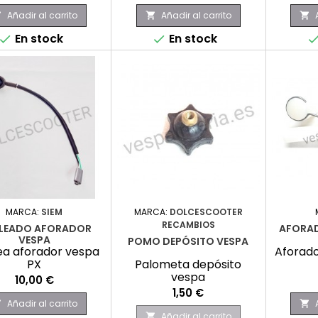
Añadir al carrito
Añadir al carrito



En stock
En stock


MARCA:
SIEM
MARCA:
DOLCESCOOTER
RECAMBIOS
LEADO AFORADOR
AFORAD
VESPA
POMO DEPÓSITO VESPA
ea aforador vespa
Aforado
PX
Palometa depósito
vespa
Precio
10,00 €
Precio
1,50 €
Añadir al carrito


Añadir al carrito
