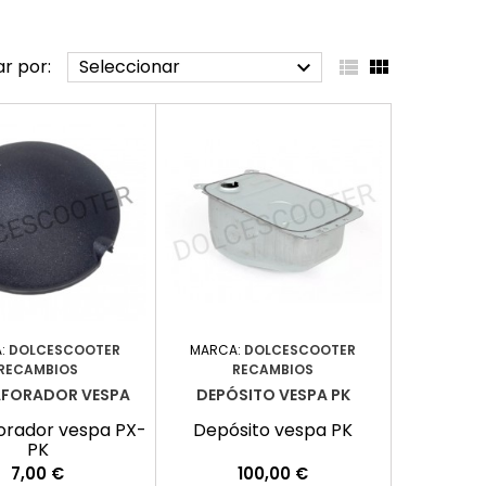
r por:
Seleccionar



:
DOLCESCOOTER
MARCA:
DOLCESCOOTER
RECAMBIOS
RECAMBIOS
AFORADOR VESPA
DEPÓSITO VESPA PK
orador vespa PX-
Depósito vespa PK
PK
Precio
Precio
7,00 €
100,00 €