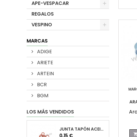
APE-VESPACAR
REGALOS
VESPINO
MARCAS
ADIGE
ARIETE
ARTEIN
BCR
MAR
BGM
AR
Ara
LOS MÁS VENDIDOS
JUNTA TAPÓN ACEITE VESPA
Precio
0,15 €