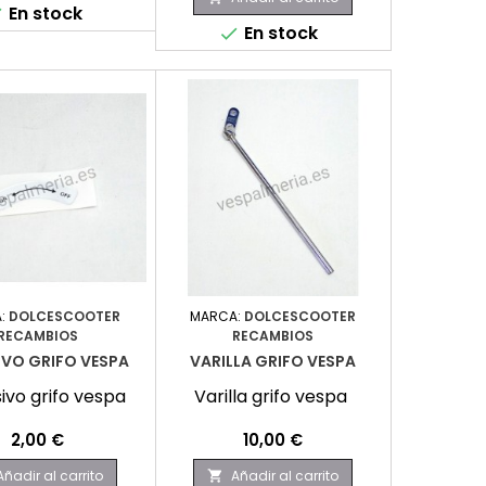
En stock

En stock

:
DOLCESCOOTER
MARCA:
DOLCESCOOTER
RECAMBIOS
RECAMBIOS
IVO GRIFO VESPA
VARILLA GRIFO VESPA
ivo grifo vespa
Varilla grifo vespa
Precio
Precio
2,00 €
10,00 €
Añadir al carrito
Añadir al carrito
