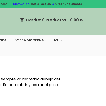
ieces
Bienvenido,
Iniciar sesión
o
Crear una cuenta
Carrito:
0
Productos - 0,00 €
shopping_cart
ESPA
VESPA MODERNA
LML
pa siempre va montado debajo del
grifo para abrir y cerrar el paso