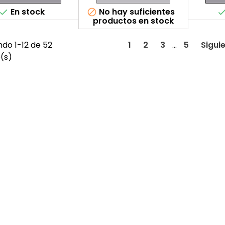
En stock
No hay suficientes


productos en stock
do 1-12 de 52
1
2
3
…
5
Sigui
o(s)