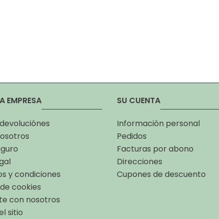
A EMPRESA
SU CUENTA
 devoluciónes
Información personal
osotros
Pedidos
eguro
Facturas por abono
gal
Direcciones
s y condiciones
Cupones de descuento
a de cookies
te con nosotros
l sitio