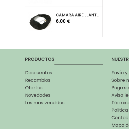
CÁMARA AIRE LLANTA 10 VESPA
Precio
6,00 €
PRODUCTOS
NUESTR
Descuentos
Envío y
Recambios
Sobre n
Ofertas
Pago s
Novedades
Aviso le
Los más vendidos
Término
Politic
Contac
Mapa de