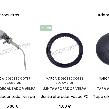
productos.
Ordena
Nuevo
CA:
DOLCESCOOTER
MARCA:
DOLCESCOOTER
MARCA
RECAMBIOS
RECAMBIOS
 DECANTADOR VESPA
JUNTA AFORADOR VESPA
TAPA 
 decantador vespa
Junta aforador vespa PX
Tapa af
Precio
Precio
16,00 €
4,00 €