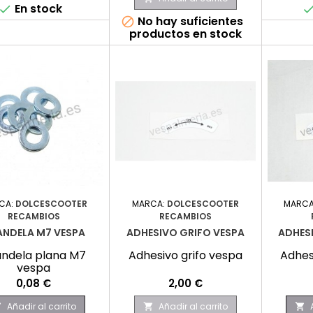
En stock

No hay suficientes

productos en stock
CA:
DOLCESCOOTER
MARCA:
DOLCESCOOTER
MARCA
RECAMBIOS
RECAMBIOS
ANDELA M7 VESPA
ADHESIVO GRIFO VESPA
ADHES
ndela plana M7
Adhesivo grifo vespa
Adhes
vespa
Precio
Precio
0,08 €
2,00 €
Añadir al carrito
Añadir al carrito


