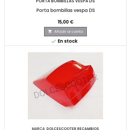
PORTA BOMBILLAS VESPA DS
Porta bombillas vespa DS
Precio
15,00 €
Añadir al carrito

En stock

MARCA:
DOLCESCOOTER RECAMBIOS