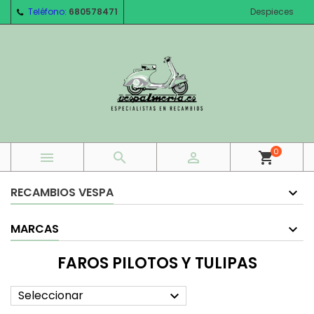
Teléfono:
680578471
Despieces
0



shopping_cart
RECAMBIOS VESPA
MARCAS
FAROS PILOTOS Y TULIPAS
Seleccionar
