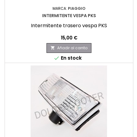
MARCA:
PIAGGIO
INTERMITENTE VESPA PKS
Intermitente trasero vespa PKS
Precio
15,00 €
Añadir al carrito

En stock
