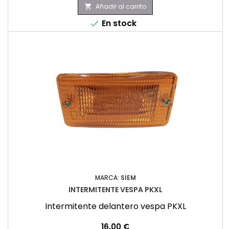
Añadir al carrito

En stock

MARCA:
SIEM
INTERMITENTE VESPA PKXL
Intermitente delantero vespa PKXL
Precio
16,00 €