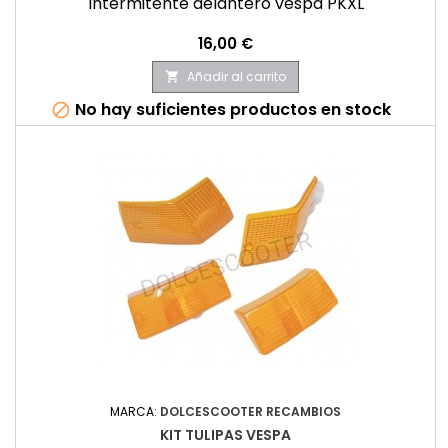
Intermitente delantero vespa PKXL
Precio
16,00 €
Añadir al carrito

No hay suficientes productos en stock

MARCA:
DOLCESCOOTER RECAMBIOS
KIT TULIPAS VESPA