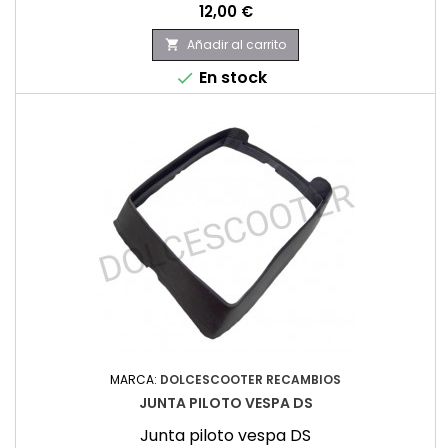
Precio
12,00 €
Añadir al carrito

En stock

MARCA:
DOLCESCOOTER RECAMBIOS
JUNTA PILOTO VESPA DS
Junta piloto vespa DS