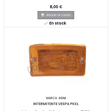
Precio
8,00 €
Añadir al carrito

En stock

MARCA:
SIEM
INTERMITENTE VESPA PKXL