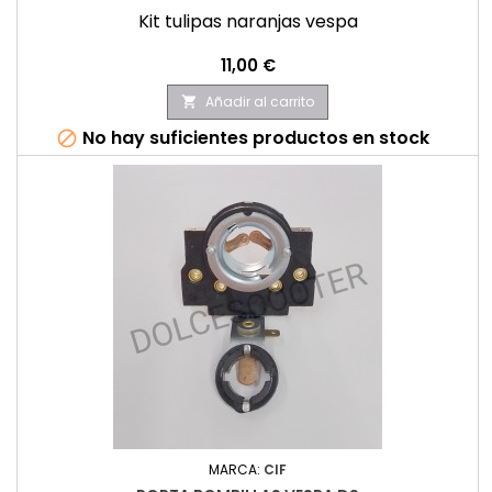
Kit tulipas naranjas vespa
Precio
11,00 €
Añadir al carrito

No hay suficientes productos en stock

MARCA:
CIF