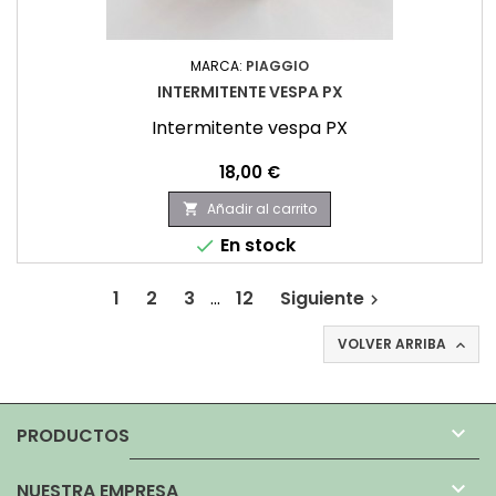
MARCA:
PIAGGIO
INTERMITENTE VESPA PX
Intermitente vespa PX
Precio
18,00 €
Añadir al carrito

En stock

1
2
3
…
12
Siguiente

VOLVER ARRIBA


PRODUCTOS

NUESTRA EMPRESA