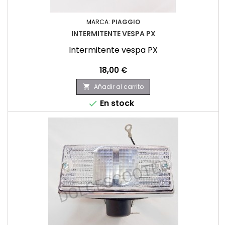
MARCA:
PIAGGIO
INTERMITENTE VESPA PX
Intermitente vespa PX
Precio
18,00 €
Añadir al carrito

En stock
