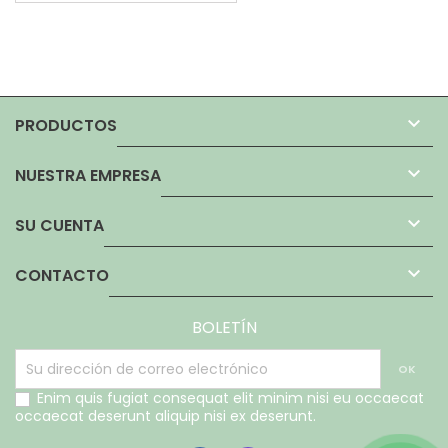

PRODUCTOS

NUESTRA EMPRESA

SU CUENTA

CONTACTO
BOLETÍN
Enim quis fugiat consequat elit minim nisi eu occaecat
occaecat deserunt aliquip nisi ex deserunt.