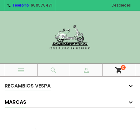
Teléfono:
680578471
Despieces
0



shopping_cart
RECAMBIOS VESPA
MARCAS