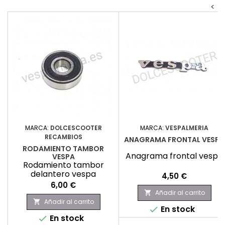
<
MARCA:
DOLCESCOOTER
MARCA:
VESPALMERIA
RECAMBIOS
ANAGRAMA FRONTAL VESPA
RODAMIENTO TAMBOR
Anagrama frontal vespa
VESPA
Rodamiento tambor
delantero vespa
Precio
4,50 €
Precio
6,00 €
Añadir al carrito

Añadir al carrito

En stock

En stock
