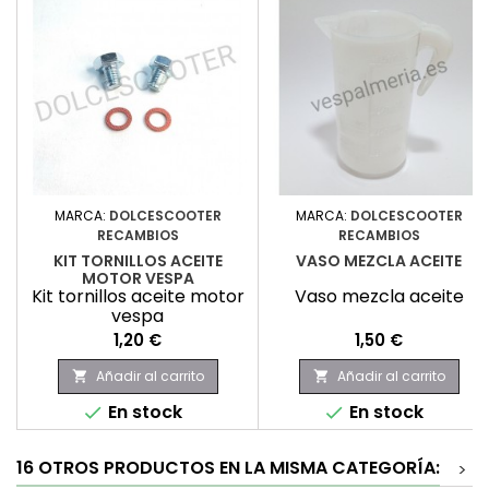
MARCA:
DOLCESCOOTER
MARCA:
DOLCESCOOTER
RECAMBIOS
RECAMBIOS
KIT TORNILLOS ACEITE
VASO MEZCLA ACEITE
MOTOR VESPA
Kit tornillos aceite motor
Vaso mezcla aceite
vespa
Precio
Precio
1,20 €
1,50 €
Añadir al carrito
Añadir al carrito


En stock
En stock


16 OTROS PRODUCTOS EN LA MISMA CATEGORÍA:
>