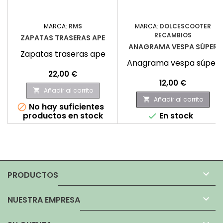
MARCA:
RMS
MARCA:
DOLCESCOOTER
RECAMBIOS
ZAPATAS TRASERAS APE
ANAGRAMA VESPA SÚPER
Zapatas traseras ape
Anagrama vespa súper
Precio
22,00 €
Precio
12,00 €
Añadir al carrito

Añadir al carrito

No hay suficientes

productos en stock
En stock


PRODUCTOS

NUESTRA EMPRESA