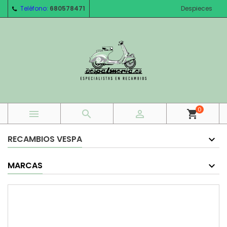
Teléfono:
680578471
Despieces
0



shopping_cart
RECAMBIOS VESPA
MARCAS