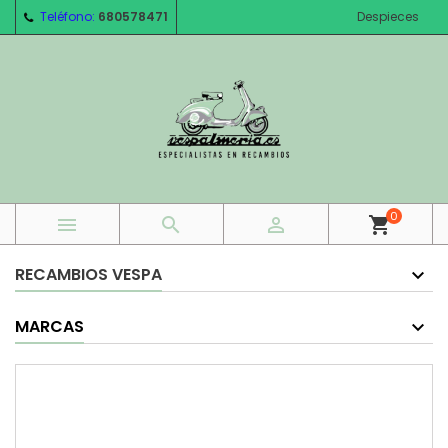
Teléfono:
680578471
Despieces
0



shopping_cart
RECAMBIOS VESPA
MARCAS