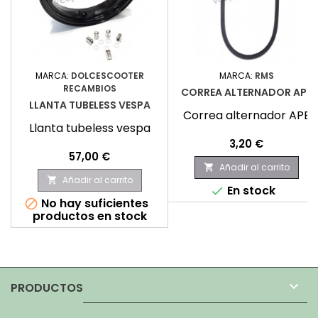
MARCA:
DOLCESCOOTER
MARCA:
RMS
RECAMBIOS
CORREA ALTERNADOR APE
LLANTA TUBELESS VESPA
Correa alternador APE
Llanta tubeless vespa
Precio
3,20 €
Precio
57,00 €
Añadir al carrito

Añadir al carrito

En stock

No hay suficientes

productos en stock

PRODUCTOS