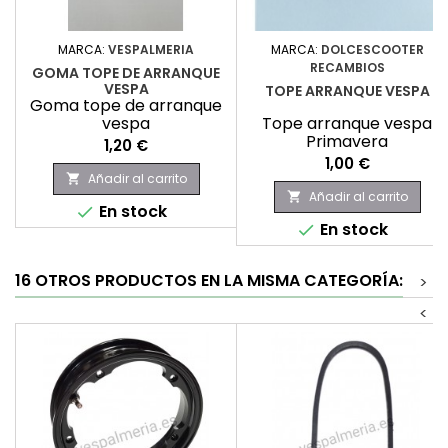
MARCA:
VESPALMERIA
MARCA:
DOLCESCOOTER
RECAMBIOS
GOMA TOPE DE ARRANQUE
VESPA
TOPE ARRANQUE VESPA
Goma tope de arranque
vespa
Tope arranque vespa
Primavera
Precio
1,20 €
Precio
1,00 €
Añadir al carrito

Añadir al carrito

En stock

En stock

16 OTROS PRODUCTOS EN LA MISMA CATEGORÍA:
>
<