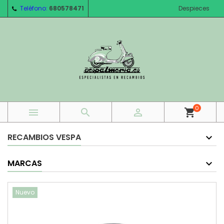
Teléfono:
680578471
Despieces
0



shopping_cart
RECAMBIOS VESPA
MARCAS
Nuevo