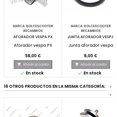
MARCA:
DOLCESCOOTER
MARCA:
DOLCESCOOTER
RECAMBIOS
RECAMBIOS
AFORADOR VESPA PX
JUNTA AFORADOR VESPA
Aforador vespa PX
Junta aforador vespa
Precio
Precio
58,00 €
6,00 €
Añadir al carrito
Añadir al carrito


En stock
En stock


16 OTROS PRODUCTOS EN LA MISMA CATEGORÍA:
>
<