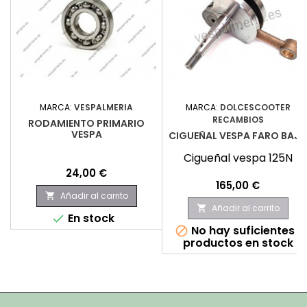
MARCA:
VESPALMERIA
MARCA:
DOLCESCOOTER
RECAMBIOS
RODAMIENTO PRIMARIO
VESPA
CIGUEÑAL VESPA FARO BAJ
Cigueñal vespa 125N
Precio
24,00 €
Precio
165,00 €
Añadir al carrito

Añadir al carrito

En stock

No hay suficientes

productos en stock