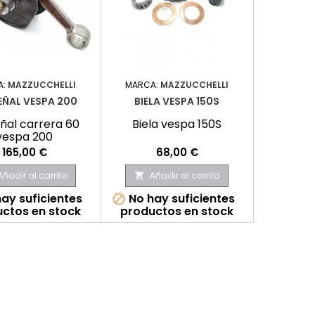
A:
MAZZUCCHELLI
MARCA:
MAZZUCCHELLI
EÑAL VESPA 200
BIELA VESPA 150S
ñal carrera 60
Biela vespa 150S
vespa 200
Precio
Precio
165,00 €
68,00 €
Añadir al carrito
Añadir al carrito

ay suficientes
No hay suficientes

ctos en stock
productos en stock