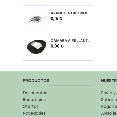
ARANDELA GROWER M7 INOX VESPA
Precio
0,15 €
CÁMARA AIRE LLANTA 10 VESPA
Precio
6,00 €
PRODUCTOS
NUESTR
Descuentos
Envío y
Recambios
Sobre n
Ofertas
Pago s
Novedades
Aviso le