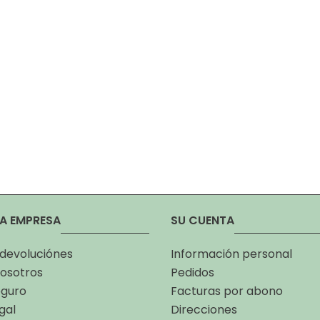
A EMPRESA
SU CUENTA
 devoluciónes
Información personal
osotros
Pedidos
eguro
Facturas por abono
gal
Direcciones