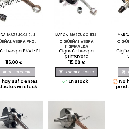
CA:
MAZZUCCHELLI
MARCA:
MAZZUCCHELLI
MARC
ÜEÑAL VESPA PKXL
CIGÜEÑAL VESPA
CIGÜ
PRIMAVERA
ñal vespa PKXL-FL
Cigüeñal vespa
Cigüe
primavera
Precio
Precio
115,00 €
115,00 €
Añadir al carrito
Añadir al carrito



 hay suficientes
En stock
No h


ductos en stock
produ