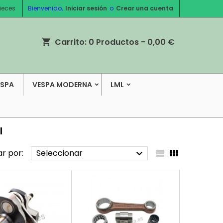
ieces
Bienvenido,
Iniciar sesión
o
Crear una cuenta
Carrito:
0
Productos - 0,00 €
shopping_cart
ESPA
VESPA MODERNA
LML
I
r por:
Seleccionar


