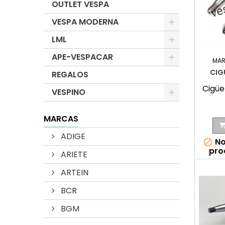
OUTLET VESPA
VESPA MODERNA
LML
APE-VESPACAR
MAR
CIG
REGALOS
Cigüe
VESPINO
MARCAS
ADIGE
No

pro
ARIETE
ARTEIN
BCR
BGM