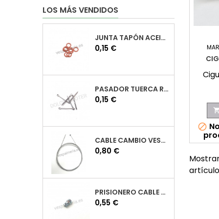
LOS MÁS VENDIDOS
JUNTA TAPÓN ACEITE VESPA
Precio
MAR
0,15 €
CIG
Cig
PASADOR TUERCA RUEDA VESPA
Precio
0,15 €
No

pro
CABLE CAMBIO VESPA
Precio
0,80 €
Mostran
artícul
PRISIONERO CABLE CAMBIO VESPA
Precio
0,55 €