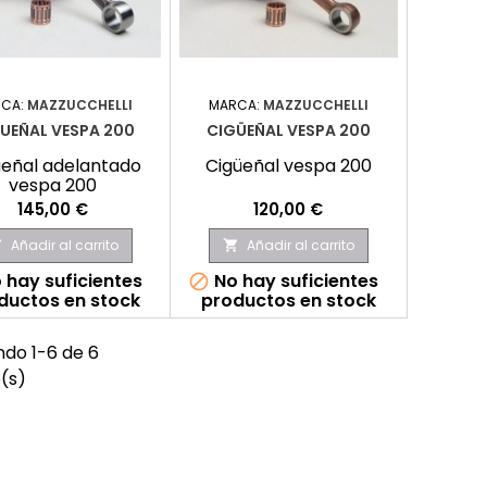
CA:
MAZZUCCHELLI
MARCA:
MAZZUCCHELLI
UEÑAL VESPA 200
CIGÜEÑAL VESPA 200
ueñal adelantado
Cigüeñal vespa 200
vespa 200
Precio
Precio
145,00 €
120,00 €
Añadir al carrito
Añadir al carrito


 hay suficientes
No hay suficientes

ductos en stock
productos en stock
do 1-6 de 6
o(s)