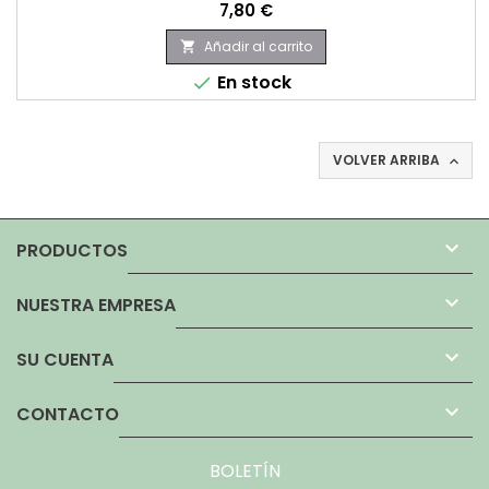
Precio
7,80 €
Añadir al carrito

En stock

VOLVER ARRIBA


PRODUCTOS

NUESTRA EMPRESA

SU CUENTA

CONTACTO
BOLETÍN