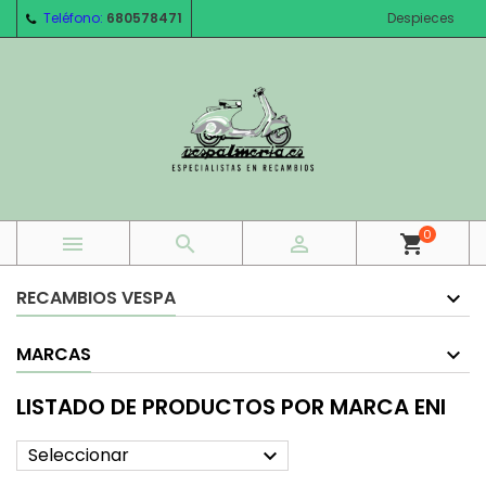
Teléfono:
680578471
Despieces
0



shopping_cart
RECAMBIOS VESPA
MARCAS
LISTADO DE PRODUCTOS POR MARCA ENI
Seleccionar
