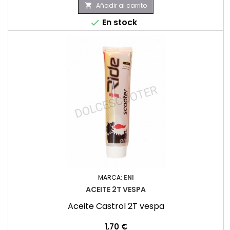
Añadir al carrito

En stock

MARCA:
ENI
ACEITE 2T VESPA
Aceite Castrol 2T vespa
Precio
1,70 €