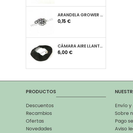
ARANDELA GROWER M7 INOX VESPA
Precio
0,15 €
CÁMARA AIRE LLANTA 10 VESPA
Precio
6,00 €
PRODUCTOS
NUESTR
Descuentos
Envío y
Recambios
Sobre n
Ofertas
Pago s
Novedades
Aviso le