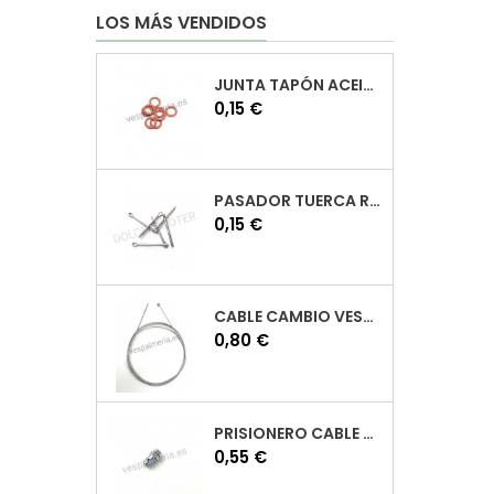
LOS MÁS VENDIDOS
JUNTA TAPÓN ACEITE VESPA
Precio
0,15 €
PASADOR TUERCA RUEDA VESPA
Precio
0,15 €
CABLE CAMBIO VESPA
Precio
0,80 €
PRISIONERO CABLE CAMBIO VESPA
Precio
0,55 €