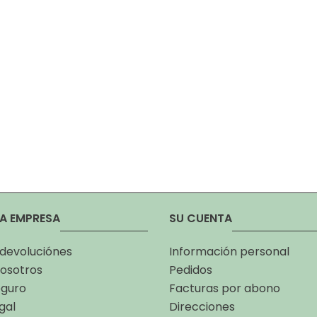
A EMPRESA
SU CUENTA
 devoluciónes
Información personal
osotros
Pedidos
eguro
Facturas por abono
gal
Direcciones