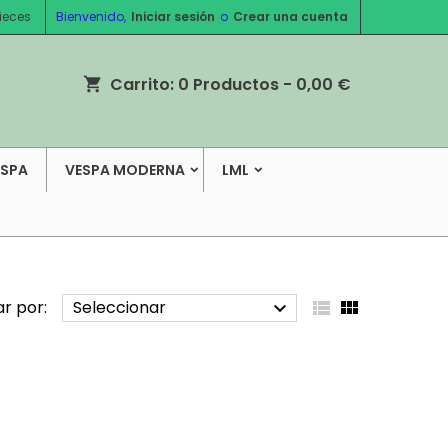
ieces
Bienvenido,
Iniciar sesión
o
Crear una cuenta
Carrito:
0
Productos - 0,00 €
shopping_cart
ESPA
VESPA MODERNA
LML
r por:
Seleccionar


