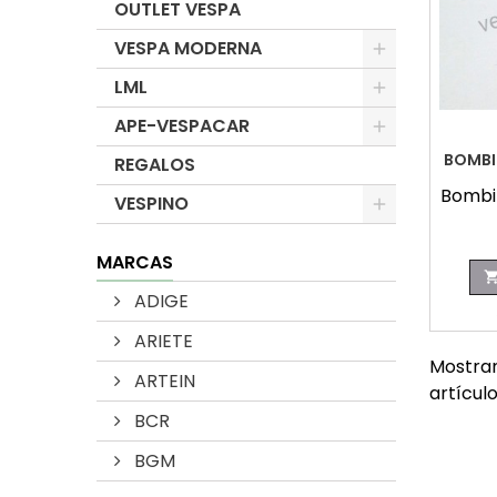
OUTLET VESPA
VESPA MODERNA
LML
APE-VESPACAR
BOMBIL
REGALOS
Bombil
VESPINO
MARCAS
ADIGE
ARIETE
Mostran
ARTEIN
artícul
BCR
BGM