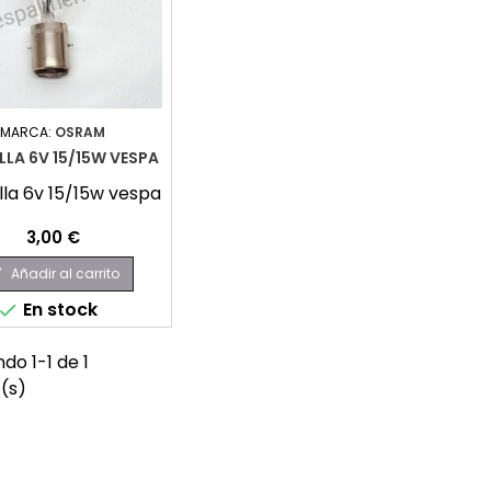
MARCA:
OSRAM
LA 6V 15/15W VESPA
la 6v 15/15w vespa
Precio
3,00 €
Añadir al carrito

En stock

do 1-1 de 1
o(s)