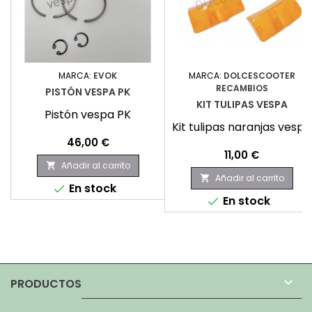
MARCA:
EVOK
MARCA:
DOLCESCOOTER
RECAMBIOS
PISTÓN VESPA PK
KIT TULIPAS VESPA
Pistón vespa PK
Kit tulipas naranjas vespa
Precio
46,00 €
Precio
11,00 €
Añadir al carrito

Añadir al carrito

En stock

En stock


PRODUCTOS