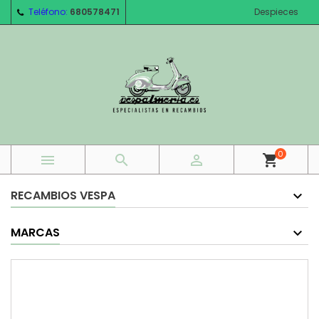
Teléfono:
680578471
Despieces
0



shopping_cart
RECAMBIOS VESPA
MARCAS