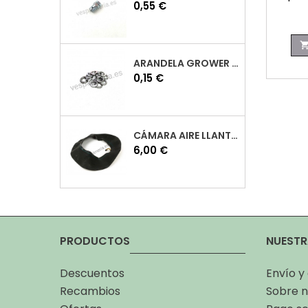
Precio
0,55 €
ARANDELA GROWER M7 INOX VESPA
Precio
0,15 €
CÁMARA AIRE LLANTA 10 VESPA
Precio
6,00 €
PRODUCTOS
NUESTR
Descuentos
Envío y
Recambios
Sobre n