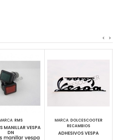
<
>
MARCA:
RMS
MARCA:
DOLCESCOOTER
MARCA:
RECAMBIOS
RE
S MANILLAR VESPA
DN
ADHESIVOS VESPA
GOMA MA
s manillar vespa