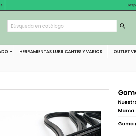
es
Desp

ADO
HERRAMIENTAS LUBRICANTES Y VARIOS
OUTLET V
Goma
Nuestr
Marca
Goma g