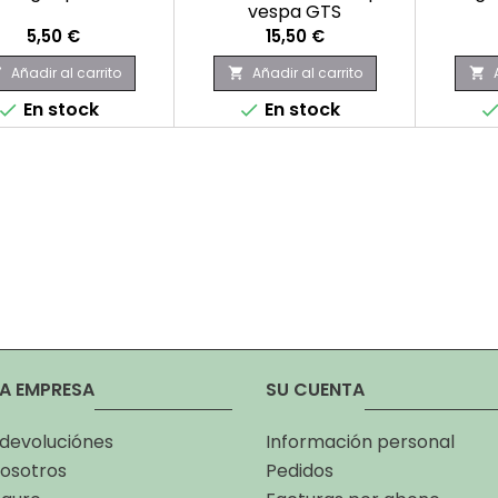
vespa GTS
Precio
Precio
5,50 €
15,50 €
Añadir al carrito
Añadir al carrito



En stock
En stock


A EMPRESA
SU CUENTA
 devoluciónes
Información personal
osotros
Pedidos