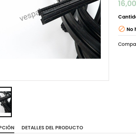
16,0
Cantid

No h
Compar
PCIÓN
DETALLES DEL PRODUCTO