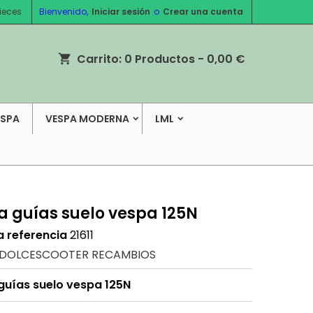
ieces
Bienvenido,
Iniciar sesión
o
Crear una cuenta
Carrito:
0
Productos - 0,00 €
shopping_cart
ESPA
VESPA MODERNA
LML
 guías suelo vespa 125N
a referencia
21611
DOLCESCOOTER RECAMBIOS
uías suelo vespa 125N