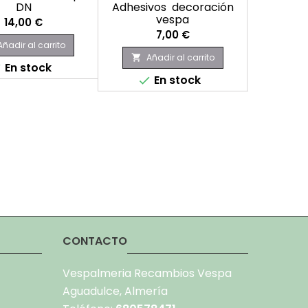
DN
Adhesivos decoración
Goma ma
vespa
Precio
14,00 €
Precio
7,00 €
Añadir al carrito
Añadir al carrito
Aña


En stock

En stock
E


CONTACTO
Vespalmeria Recambios Vespa
Aguadulce, Almería