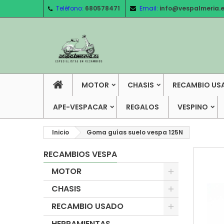
Teléfono:
680578471
Email:
info@vespalmeria.
MOTOR
CHASIS
RECAMBIO US
APE-VESPACAR
REGALOS
VESPINO
Inicio
Goma guías suelo vespa 125N
RECAMBIOS VESPA
MOTOR
CHASIS
RECAMBIO USADO
HERRAMIENTAS