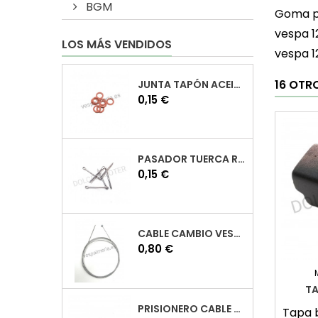
BGM
Goma pa
vespa 1
LOS MÁS VENDIDOS
vespa 1
16 OTR
JUNTA TAPÓN ACEITE VESPA
Precio
0,15 €
PASADOR TUERCA RUEDA VESPA
Precio
0,15 €
CABLE CAMBIO VESPA
Precio
0,80 €
TA
PRISIONERO CABLE CAMBIO VESPA
Tapa 