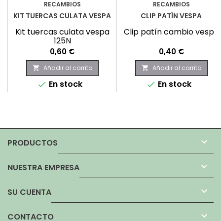
RECAMBIOS
RECAMBIOS
KIT TUERCAS CULATA VESPA
CLIP PATÍN VESPA
Kit tuercas culata vespa
Clip patín cambio vespa
125N
Precio
Precio
0,60 €
0,40 €
Añadir al carrito
Añadir al carrito


En stock
En stock



PRODUCTOS

NUESTRA EMPRESA

SU CUENTA

CONTACTO