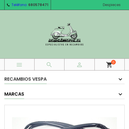
Teléfono:
680578471
Despieces
0



shopping_cart
RECAMBIOS VESPA
MARCAS