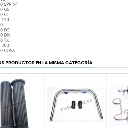
50 SPRINT
50 GS
50 CL
X 150
60
00 DS
00 DN
00 TX
X 200
00 COSA
OS PRODUCTOS EN LA MISMA CATEGORÍA: