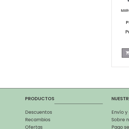
MAR
P
P
PRODUCTOS
NUESTR
Descuentos
Envío y
Recambios
Sobre n
Ofertas
Pago s