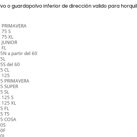
vo o guardapolvo inferior de dirección valido para horquil
0
5
5 PRIMAVERA
 75 S
 75 XL
5 JUNIOR
 FL
5N a partir del 60
25L
25S del 60
25 CL
X 125
25 PRIMAVERA
25 SUPER
5 SL
 125 S
 125 XL
25 FL
25 T5
25 COSA
50S
50F
50L