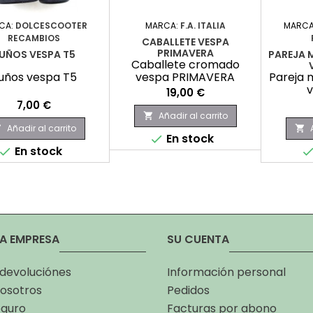
CA:
DOLCESCOOTER
MARCA:
F.A. ITALIA
MARCA
RECAMBIOS
CABALLETE VESPA
PRIMAVERA
UÑOS VESPA T5
PAREJA 
Caballete cromado
uños vespa T5
vespa PRIMAVERA
Pareja 
v
Precio
19,00 €
Precio
7,00 €
Añadir al carrito

Añadir al carrito


En stock

En stock

A EMPRESA
SU CUENTA
 devoluciónes
Información personal
osotros
Pedidos
eguro
Facturas por abono