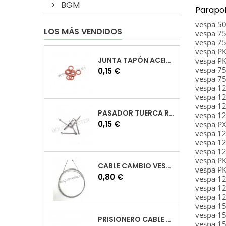
BGM
Parapol
vespa 5
LOS MÁS VENDIDOS
vespa 7
vespa 7
vespa PK
JUNTA TAPÓN ACEITE VESPA
vespa PK
vespa 7
Precio
0,15 €
vespa 75
vespa 12
vespa 1
vespa 1
PASADOR TUERCA RUEDA VESPA
vespa 1
Precio
0,15 €
vespa P
vespa 1
vespa 1
vespa 12
vespa PK
CABLE CAMBIO VESPA
vespa PK
Precio
0,80 €
vespa 1
vespa 1
vespa 1
vespa 1
vespa 1
PRISIONERO CABLE CAMBIO VESPA
vespa 1