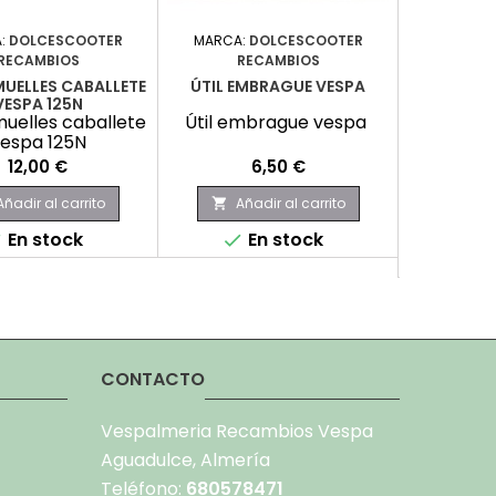
:
DOLCESCOOTER
MARCA:
DOLCESCOOTER
MARCA:
RECAMBIOS
RECAMBIOS
RE
MUELLES CABALLETE
ÚTIL EMBRAGUE VESPA
EXTRAC
VESPA 125N
FEM
muelles caballete
Útil embrague vespa
Extractor
espa 125N
Precio
Precio
12,00 €
6,50 €
Añadir al carrito
Añadir al carrito
Aña


En stock
En stock
No hay



produc
CONTACTO
Vespalmeria Recambios Vespa
Aguadulce, Almería
Teléfono:
680578471