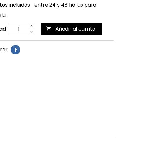
os incluidos
entre 24 y 48 horas para
ula
ad
Añadir al carrito

tir