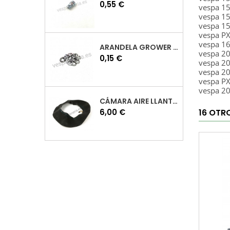
Precio
0,55 €
vespa 1
vespa 1
vespa 1
vespa P
vespa 1
ARANDELA GROWER M7 INOX VESPA
vespa 2
Precio
0,15 €
vespa 2
vespa 2
vespa P
vespa 2
CÁMARA AIRE LLANTA 10 VESPA
Precio
6,00 €
16 OTR