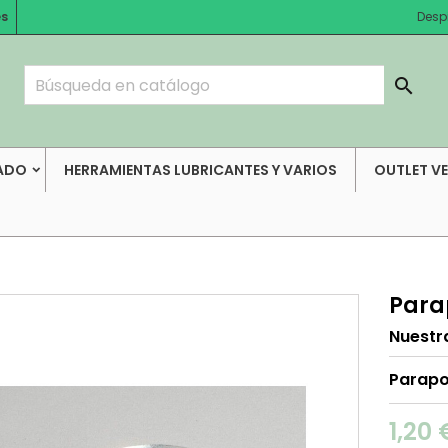
es
Desp

ADO
HERRAMIENTAS LUBRICANTES Y VARIOS
OUTLET V
Para
Nuestr
Parapo
1,20 