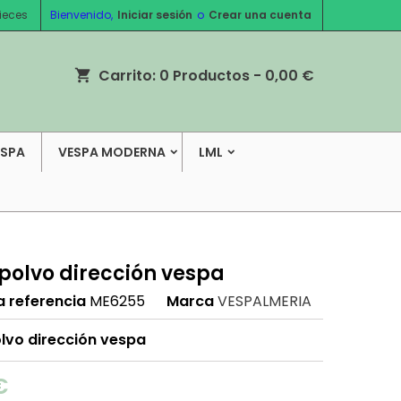
ieces
Bienvenido,
Iniciar sesión
o
Crear una cuenta
Carrito:
0
Productos - 0,00 €
shopping_cart
ESPA
VESPA MODERNA
LML
polvo dirección vespa
a referencia
ME6255
Marca
VESPALMERIA
lvo dirección vespa
€