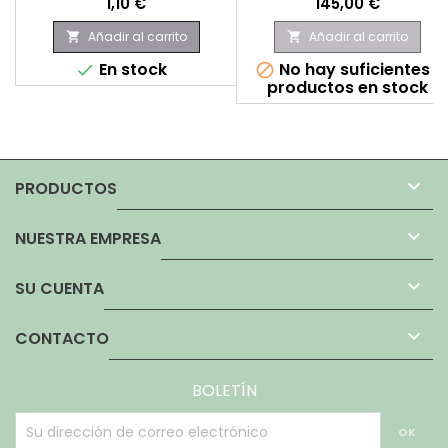
Precio
Precio
1,10 €
145,00 €
Añadir al carrito
Añadir al carrito


En stock
No hay suficientes


productos en stock

PRODUCTOS

NUESTRA EMPRESA

SU CUENTA

CONTACTO
BOLETÍN