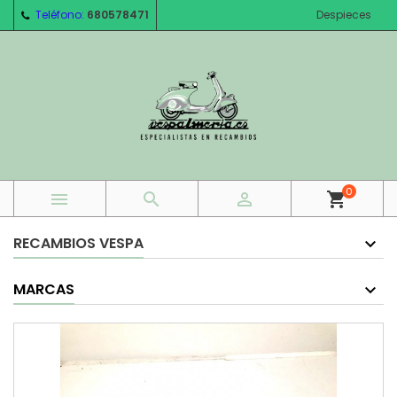
Teléfono:
680578471
Despieces
0



shopping_cart
RECAMBIOS VESPA
MARCAS