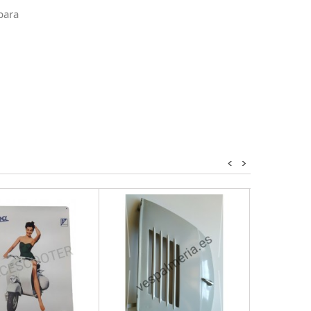
 para
<
>