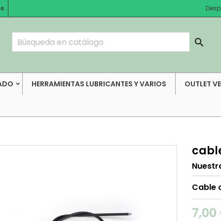
es
Desp

ADO
HERRAMIENTAS LUBRICANTES Y VARIOS
OUTLET V
cabl
Nuestr
Cable 
7,00