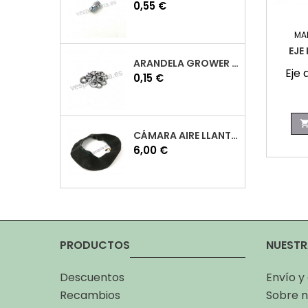
Precio
0,55 €
MA
EJE
ARANDELA GROWER M7 INOX VESPA
Eje
Precio
0,15 €
CÁMARA AIRE LLANTA 10 VESPA
Precio
6,00 €
PRODUCTOS
NUESTR
Descuentos
Envío y
Recambios
Sobre n