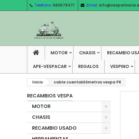
Teléfono:
680578471
Email:
info@vespalmeria.
MOTOR
CHASIS
RECAMBIO US
APE-VESPACAR
REGALOS
VESPINO
Inicio
cable cuentakilómetros vespa PK
RECAMBIOS VESPA
MOTOR
CHASIS
RECAMBIO USADO
HERRAMIENTAS