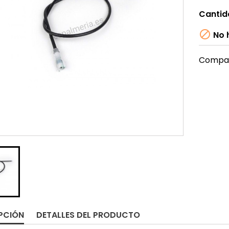
Cantid

No h
Compar
PCIÓN
DETALLES DEL PRODUCTO