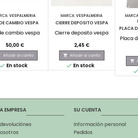
RCA:
VESPALMERIA
MARCA:
VESPALMERIA
MARCA
 DE CAMBIO VESPA
CIERRE DEPOSITO VESPA
PLACA D
 de cambio vespa
Cierre deposito vespa
Placa 
Precio
Precio
50,00 €
2,45 €
Añadir al carrito
Añadir al carrito



En stock
En stock


A EMPRESA
SU CUENTA
 devoluciónes
Información personal
osotros
Pedidos