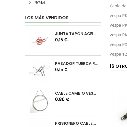
BGM
Cable de
vespa PK
LOS MÁS VENDIDOS
vespa PK
JUNTA TAPÓN ACEITE VESPA
vespa PK
Precio
0,15 €
vespa PX
vespa 1
PASADOR TUERCA RUEDA VESPA
16 OTR
Precio
0,15 €
CABLE CAMBIO VESPA
Precio
0,80 €
PRISIONERO CABLE CAMBIO VESPA