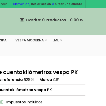
ieces
Bienvenido,
Iniciar sesión
o
Crear una cuenta
Carrito:
0
Productos - 0,00 €
shopping_cart
ESPA
VESPA MODERNA
LML
e cuentakilómetros vespa PK
a referencia
B2891
Marca
CIF
cuentakilómetros vespa PK
 €
Impuestos incluidos