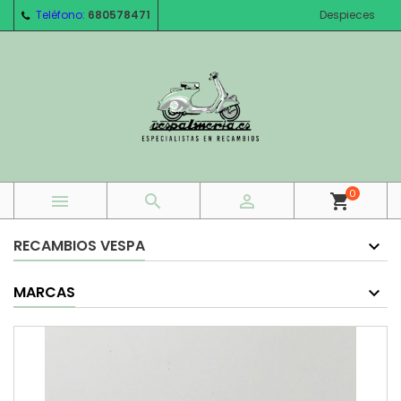
Teléfono:
680578471
Despieces
0



shopping_cart
RECAMBIOS VESPA
MARCAS