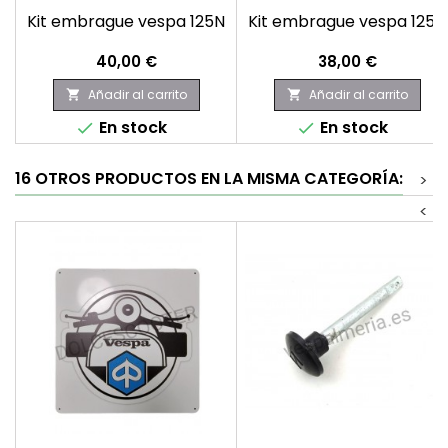
Kit embrague vespa 125N
Kit embrague vespa 125N
Precio
Precio
40,00 €
38,00 €
Añadir al carrito
Añadir al carrito


En stock
En stock


16 OTROS PRODUCTOS EN LA MISMA CATEGORÍA:
>
<