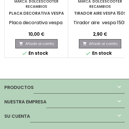
MARCA:
DOLCESCOOTER
MARCA:
DOLCESCOOTER
RECAMBIOS
RECAMBIOS
PLACA DECORATIVA VESPA
TIRADOR AIRE VESPA 150S
Placa decorativa vespa
Tirador aire vespa 150S
Precio
Precio
10,00 €
2,90 €
Añadir al carrito
Añadir al carrito


En stock
En stock



PRODUCTOS

NUESTRA EMPRESA

SU CUENTA