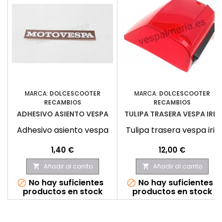
MARCA:
DOLCESCOOTER
MARCA:
DOLCESCOOTER
RECAMBIOS
RECAMBIOS
ADHESIVO ASIENTO VESPA
TULIPA TRASERA VESPA IRIS
Adhesivo asiento vespa
Tulipa trasera vespa iris
Precio
Precio
1,40 €
12,00 €
Añadir al carrito
Añadir al carrito


No hay suficientes
No hay suficientes


productos en stock
productos en stock