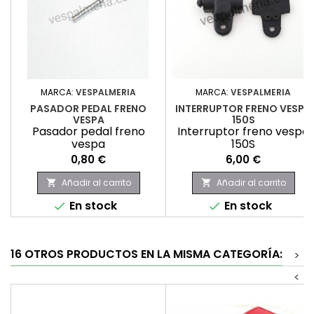
MARCA:
VESPALMERIA
MARCA:
VESPALMERIA
PASADOR PEDAL FRENO
INTERRUPTOR FRENO VESPA
VESPA
150S
Pasador pedal freno
Interruptor freno vespa
vespa
150S
Precio
Precio
0,80 €
6,00 €
Añadir al carrito
Añadir al carrito


En stock
En stock


16 OTROS PRODUCTOS EN LA MISMA CATEGORÍA:
>
<