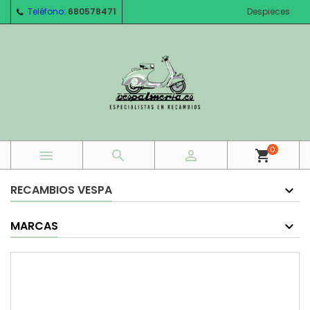
Teléfono:
680578471
Despieces
0



shopping_cart
RECAMBIOS VESPA
MARCAS