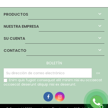

PRODUCTOS

NUESTRA EMPRESA

SU CUENTA

CONTACTO
BOLETÍN
Enim quis fugiat consequat elit minim nisi eu occaecat
occaecat deserunt aliquip nisi ex deserunt.