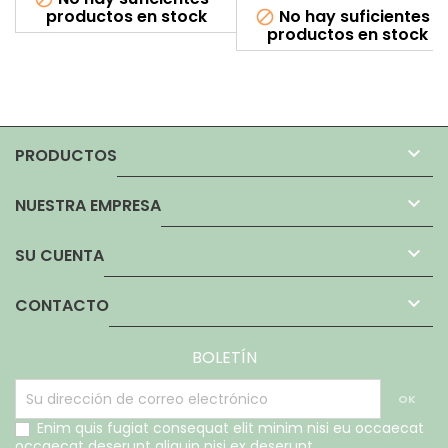
productos en stock
No hay suficientes

productos en stock

PRODUCTOS

NUESTRA EMPRESA

SU CUENTA

CONTACTO
BOLETÍN
Enim quis fugiat consequat elit minim nisi eu occaecat
occaecat deserunt aliquip nisi ex deserunt.