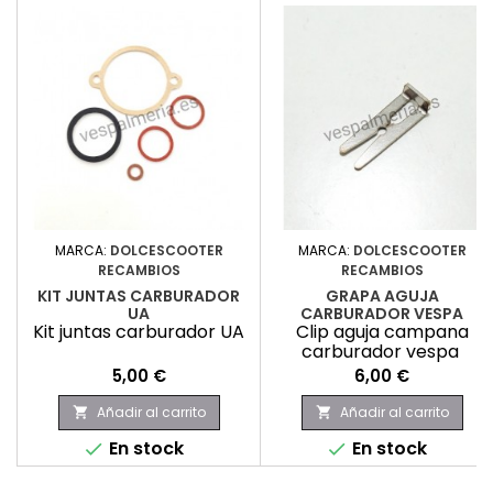
MARCA:
DOLCESCOOTER
MARCA:
DOLCESCOOTER
RECAMBIOS
RECAMBIOS
KIT JUNTAS CARBURADOR
GRAPA AGUJA
UA
CARBURADOR VESPA
Kit juntas carburador UA
Clip aguja campana
carburador vespa
Precio
Precio
5,00 €
6,00 €
Añadir al carrito
Añadir al carrito


En stock
En stock

