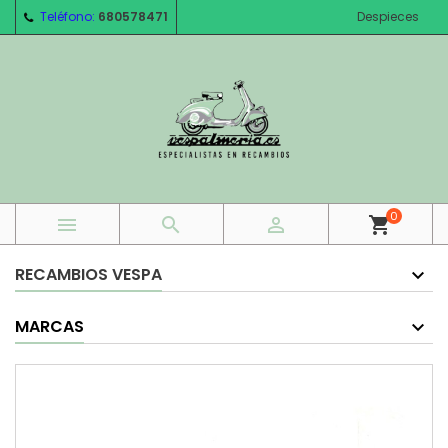
Teléfono:
680578471
Despieces
0



shopping_cart
RECAMBIOS VESPA
MARCAS