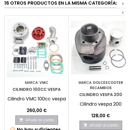
16 OTROS PRODUCTOS EN LA MISMA CATEGORÍA:
>
<
MARCA:
VMC
MARCA:
DOLCESCOOTER
RECAMBIOS
CILINDRO 100CC VESPA
CILINDRO VESPA 200
Cilindro VMC 100cc vespa
Cilindro vespa 200
Precio
260,00 €
Precio
128,00 €
Añadir al carrito

Añadir al carrito

No hay suficientes
