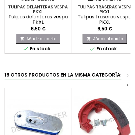
TULIPAS DELANTERAS VESPA
TULIPAS TRASERAS VESPA
PKXL
PKXL
Tulipas delanteras vespa
Tulipas traseras vespa
PKXL
PKXL
Precio
Precio
6,50 €
6,50 €
Añadir al carrito
Añadir al carrito


En stock
En stock


16 OTROS PRODUCTOS EN LA MISMA CATEGORÍA:
>
<