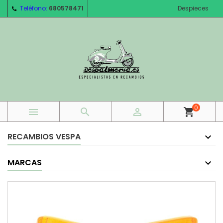
Teléfono:
680578471
Despieces
0



shopping_cart
RECAMBIOS VESPA
MARCAS