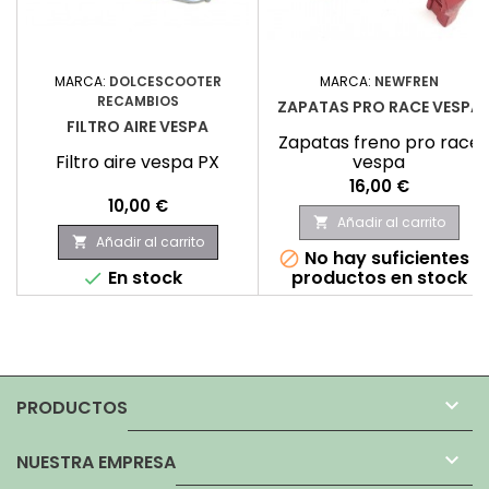
MARCA:
DOLCESCOOTER
MARCA:
NEWFREN
RECAMBIOS
ZAPATAS PRO RACE VESPA
FILTRO AIRE VESPA
Zapatas freno pro race
Filtro aire vespa PX
vespa
Precio
16,00 €
Precio
10,00 €
Añadir al carrito

Añadir al carrito

No hay suficientes

En stock
productos en stock


PRODUCTOS

NUESTRA EMPRESA