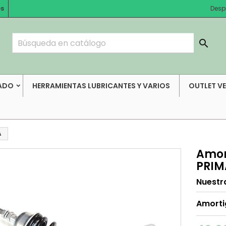
es
Desp

ADO
HERRAMIENTAS LUBRICANTES Y VARIOS
OUTLET V
A
Amor
PRIM
Nuestr
Amorti