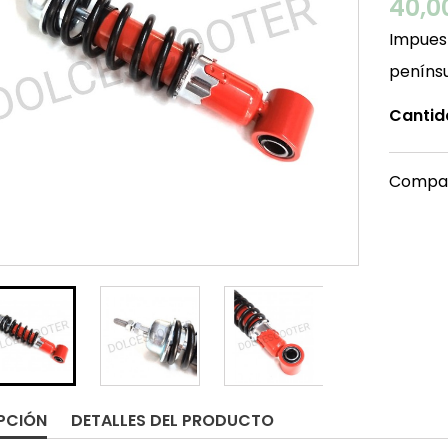
40,0
Impuest
peníns
Cantid
Compar
PCIÓN
DETALLES DEL PRODUCTO