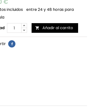
0 €
os incluidos
entre 24 y 48 horas para
ula
ad
Añadir al carrito

tir