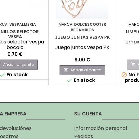
RCA:
VESPALMERIA
MARCA:
DOLCESCOOTER
MARC
RECAMBIOS
NILLOS SELECTOR
LIMPI
VESPA
JUEGO JUNTAS VESPA PK
llos selector vespa
Limpi
bocolo
Juego juntas vespa PK
Precio
0,70 €
Precio
9,00 €
Añadir al carrito


Añadir al carrito

En stock
No h


En stock
produ

A EMPRESA
SU CUENTA
 devoluciónes
Información personal
osotros
Pedidos