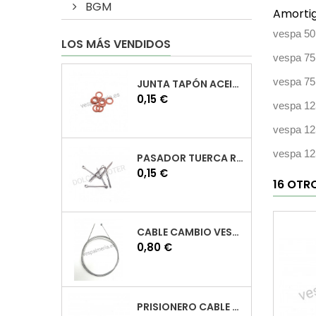
BGM
Amortig
vespa 50
LOS MÁS VENDIDOS
vespa 75
vespa 7
JUNTA TAPÓN ACEITE VESPA
Precio
0,15 €
vespa 12
vespa 1
vespa 1
PASADOR TUERCA RUEDA VESPA
Precio
0,15 €
16 OTR
CABLE CAMBIO VESPA
Precio
0,80 €
PRISIONERO CABLE CAMBIO VESPA