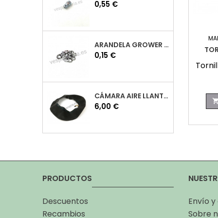
Precio
0,55 €
MA
ARANDELA GROWER M7 INOX VESPA
TOR
Precio
0,15 €
Torni
CÁMARA AIRE LLANTA 10 VESPA
Precio
6,00 €
PRODUCTOS
NUESTR
Descuentos
Envío y
Recambios
Sobre n