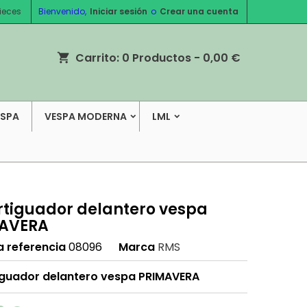
ieces
Bienvenido,
Iniciar sesión
o
Crear una cuenta
Carrito:
0
Productos - 0,00 €
shopping_cart
ESPA
VESPA MODERNA
LML
tiguador delantero vespa
AVERA
a referencia
08096
Marca
RMS
guador delantero vespa PRIMAVERA