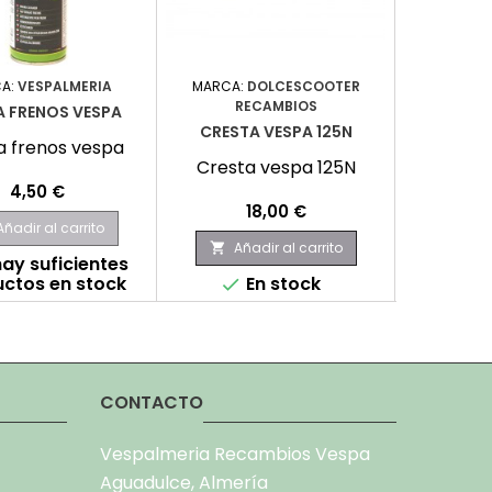
A:
VESPALMERIA
MARCA:
DOLCESCOOTER
MARCA:
RECAMBIOS
RE
A FRENOS VESPA
CRESTA VESPA 125N
TAPA LAT
a frenos vespa
Cresta vespa 125N
Tapa la
ve
Precio
4,50 €
Precio
P
18,00 €
2
Añadir al carrito
Añadir al carrito
Aña


ay suficientes
ctos en stock
En stock
E


CONTACTO
Vespalmeria Recambios Vespa
Aguadulce, Almería