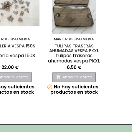
A:
VESPALMERIA
MARCA:
VESPALMERIA
MA
LERÍA VESPA 150S
TULIPAS TRASERAS
CORREA A
AHUMADAS VESPA PKXL
lería vespa 150S
Tulipas traseras
Correa a
ahumadas vespa PKXL
Precio
Precio
22,00 €
6,50 €
Añadir al carrito
Añadir al carrito
Aña


ay suficientes
No hay suficientes
E


ctos en stock
productos en stock