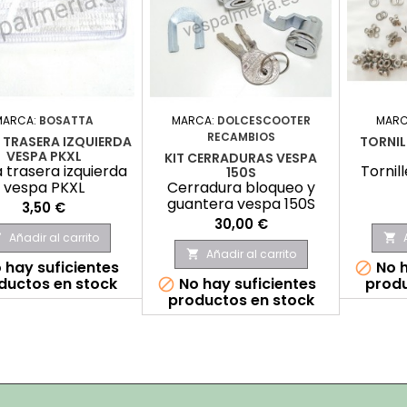
MARCA:
BOSATTA
MARCA:
DOLCESCOOTER
MARC
RECAMBIOS
 TRASERA IZQUIERDA
TORNIL
VESPA PKXL
KIT CERRADURAS VESPA
a trasera izquierda
Tornil
150S
vespa PKXL
Cerradura bloqueo y
guantera vespa 150S
Precio
3,50 €
Precio
30,00 €
Añadir al carrito


Añadir al carrito

 hay suficientes
No h

ductos en stock
No hay suficientes
produ

productos en stock