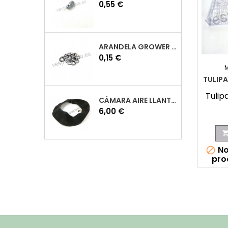
Precio
0,55 €
ARANDELA GROWER M7 INOX VESPA
Precio
0,15 €
TULIPA
Tulip
CÁMARA AIRE LLANTA 10 VESPA
Precio
6,00 €
No

pro