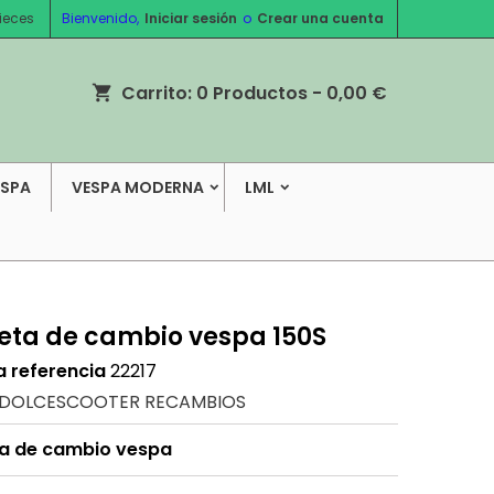
ieces
Bienvenido,
Iniciar sesión
o
Crear una cuenta
Carrito:
0
Productos - 0,00 €
shopping_cart
ESPA
VESPA MODERNA
LML
eta de cambio vespa 150S
a referencia
22217
DOLCESCOOTER RECAMBIOS
a de cambio vespa