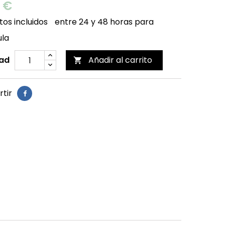
0 €
os incluidos
entre 24 y 48 horas para
ula
ad
Añadir al carrito

tir