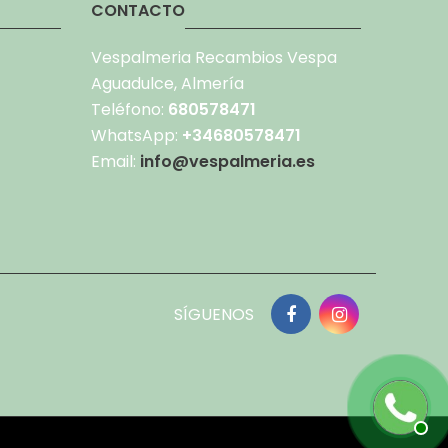
CONTACTO
Vespalmeria Recambios Vespa
Aguadulce, Almería
Teléfono:
680578471
WhatsApp:
+34680578471
Email:
info@vespalmeria.es
SÍGUENOS