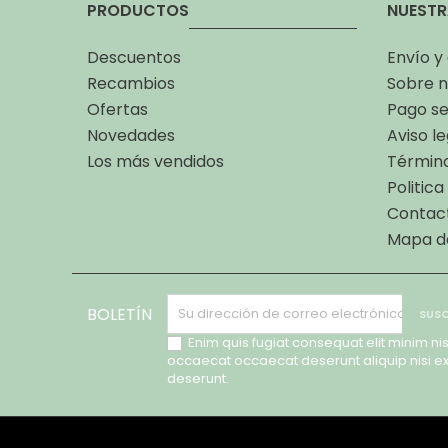
PRODUCTOS
NUESTR
Descuentos
Envío y
Recambios
Sobre n
Ofertas
Pago s
Novedades
Aviso le
Los más vendidos
Término
Politic
Contac
Mapa de
BOLETÍN
Enim quis fugiat consequat elit minim nis
occaecat occaecat deserunt aliquip nisi e
deserunt.