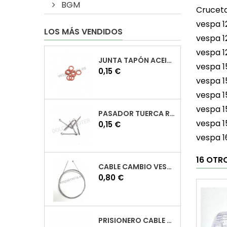
BGM
Cruceta
vespa 1
LOS MÁS VENDIDOS
vespa 1
vespa 1
JUNTA TAPÓN ACEITE VESPA
vespa 1
Precio
0,15 €
vespa 1
vespa 1
vespa 1
PASADOR TUERCA RUEDA VESPA
vespa 1
Precio
0,15 €
vespa 1
16 OTR
CABLE CAMBIO VESPA
Precio
0,80 €
PRISIONERO CABLE CAMBIO VESPA