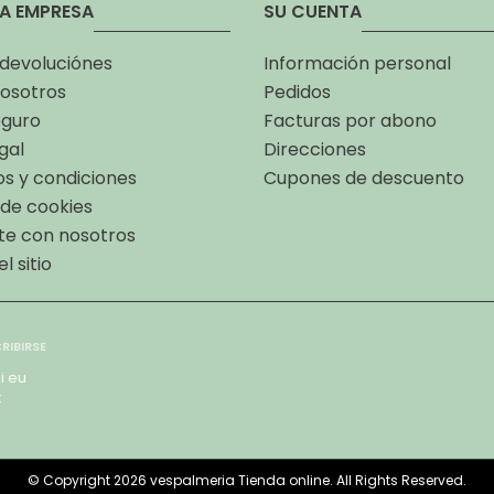
A EMPRESA
SU CUENTA
 devoluciónes
Información personal
osotros
Pedidos
eguro
Facturas por abono
gal
Direcciones
s y condiciones
Cupones de descuento
a de cookies
te con nosotros
l sitio
i eu
x
© Copyright 2026 vespalmeria Tienda online. All Rights Reserved.