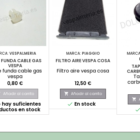
RCA:
VESPALMERIA
MARCA:
PIAGGIO
MARCA
 FUNDA CABLE GAS
FILTRO AIRE VESPA COSA
VESPA
TAP
 funda cable gas
Filtro aire vespa cosa
CARB
vespa
Ta
carb
Precio
Precio
0,80 €
12,50 €
Añadir al carrito
Añadir al carrito



 hay suficientes
En stock

ductos en stock