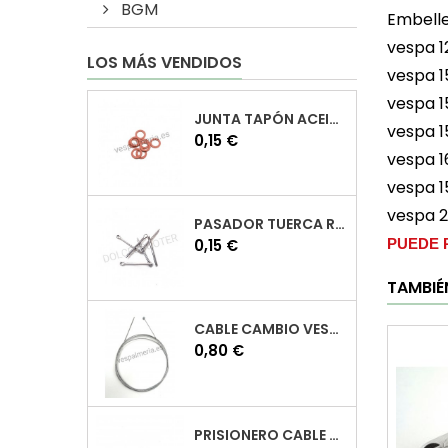
BGM
Embelle
vespa 1
LOS MÁS VENDIDOS
vespa 1
vespa 1
JUNTA TAPÓN ACEITE VESPA
vespa 1
Precio
0,15 €
vespa 1
vespa 1
vespa 
PASADOR TUERCA RUEDA VESPA
Precio
PUEDE 
0,15 €
TAMBIÉ
CABLE CAMBIO VESPA
Precio
0,80 €
PRISIONERO CABLE CAMBIO VESPA