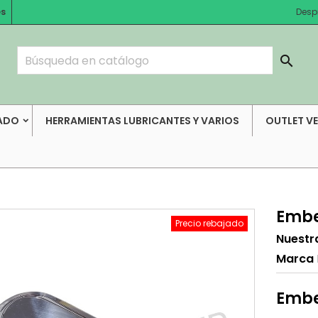
es
Desp

ADO
HERRAMIENTAS LUBRICANTES Y VARIOS
OUTLET V
Embe
Precio rebajado
Nuestr
Marca
Embe