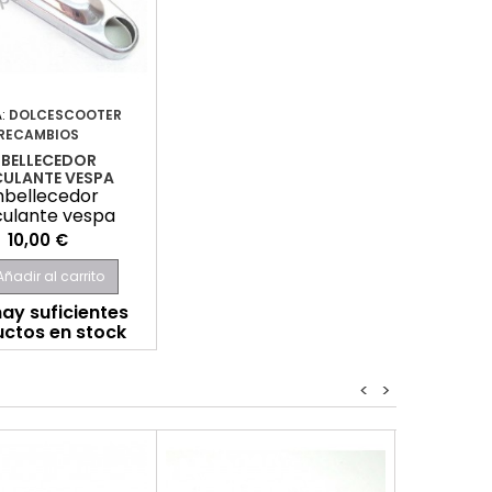
:
DOLCESCOOTER
RECAMBIOS
BELLECEDOR
ULANTE VESPA
bellecedor
ulante vespa
Precio
10,00 €
Añadir al carrito
ay suficientes
ctos en stock
<
>