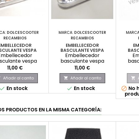
CA:
DOLCESCOOTER
MARCA:
DOLCESCOOTER
MARCA
RECAMBIOS
RECAMBIOS
EMBELLECEDOR
EMBELLECEDOR
EM
SCULANTE VESPA
BASCULANTE VESPA
BASC
Embellecedor
Embellecedor
Em
sculante vespa
basculante vespa
basc
Precio
Precio
11,00 €
11,00 €
Añadir al carrito
Añadir al carrito



En stock
En stock
No h



produ
OS PRODUCTOS EN LA MISMA CATEGORÍA: