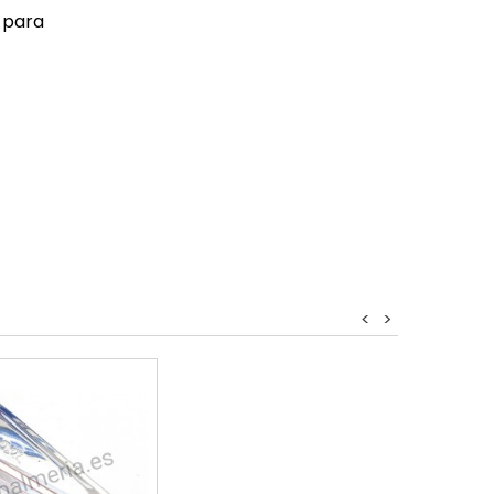
o para
<
>