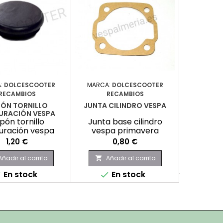
:
DOLCESCOOTER
MARCA:
DOLCESCOOTER
MARCA
RECAMBIOS
RECAMBIOS
TENSOR M
ÓN TORNILLO
JUNTA CILINDRO VESPA
Tensor M
URACIÓN VESPA
pón tornillo
Junta base cilindro
uración vespa
vespa primavera
Precio
Precio
1,20 €
0,80 €
Aña

Añadir al carrito
Añadir al carrito

E

En stock
En stock

