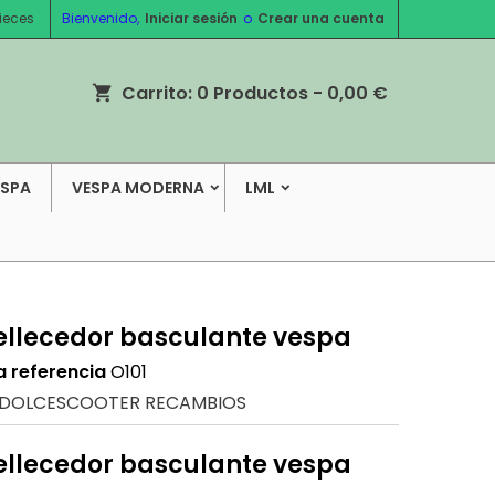
ieces
Bienvenido,
Iniciar sesión
o
Crear una cuenta
Carrito:
0
Productos - 0,00 €
shopping_cart
ESPA
VESPA MODERNA
LML
llecedor basculante vespa
a referencia
O101
DOLCESCOOTER RECAMBIOS
llecedor basculante vespa