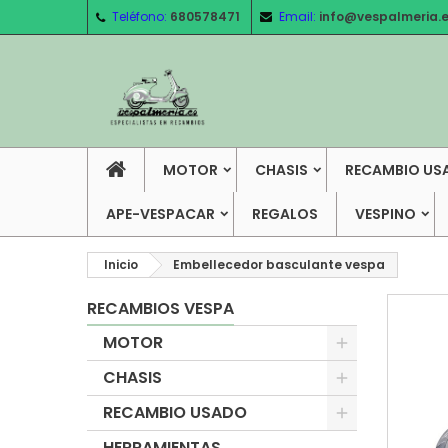
Teléfono:
680578471
Email:
info@vespalmeria.
MOTOR
CHASIS
RECAMBIO US
APE-VESPACAR
REGALOS
VESPINO
Inicio
Embellecedor basculante vespa
RECAMBIOS VESPA
MOTOR
CHASIS
RECAMBIO USADO
HERRAMIENTAS