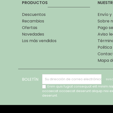
PRODUCTOS
NUESTR
Descuentos
Envío y
Recambios
Sobre n
Ofertas
Pago s
Novedades
Aviso le
Los más vendidos
Término
Politic
Contac
Mapa de
BOLETÍN
Enim quis fugiat consequat elit minim nis
occaecat occaecat deserunt aliquip nisi e
deserunt.