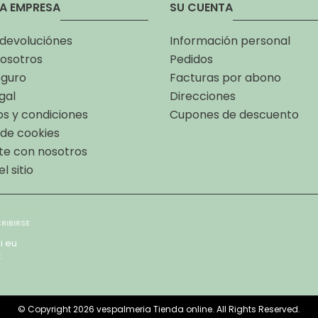
A EMPRESA
SU CUENTA
 devoluciónes
Información personal
osotros
Pedidos
eguro
Facturas por abono
gal
Direcciones
s y condiciones
Cupones de descuento
a de cookies
te con nosotros
l sitio
i eu
x
© Copyright 2026 vespalmeria Tienda online. All Rights Reserved.