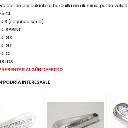
cedor de basculante o horquilla en aluminio pulido valid
25 CL
50S (segunda serie)
50 SPRINT
50 GS
60 GT
50 CL
200 DS
PRESENTAR ALGÚN DEFECTO
N PODRÍA INTERESARLE