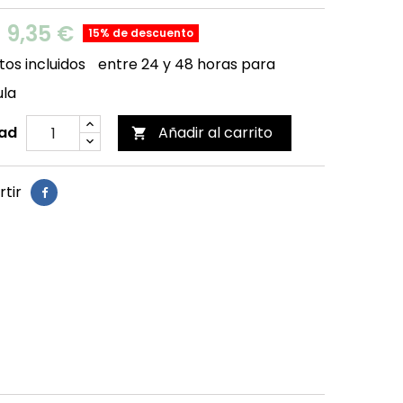
9,35 €
15% de descuento
os incluidos
entre 24 y 48 horas para
ula
ad
Añadir al carrito

tir