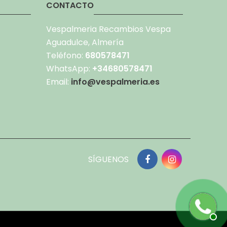
CONTACTO
Vespalmeria Recambios Vespa
Aguadulce, Almería
Teléfono:
680578471
WhatsApp:
+34680578471
Email:
info@vespalmeria.es
SÍGUENOS