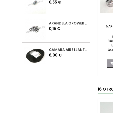
Precio
0,55 €
ARANDELA GROWER M7 INOX VESPA
MAR
Precio
0,15 €
BA
ba
CÁMARA AIRE LLANTA 10 VESPA
Precio
6,00 €
16 OTR