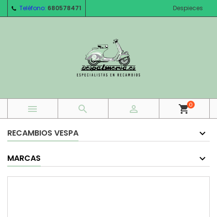
Teléfono:
680578471
Despieces
0



shopping_cart
RECAMBIOS VESPA
MARCAS