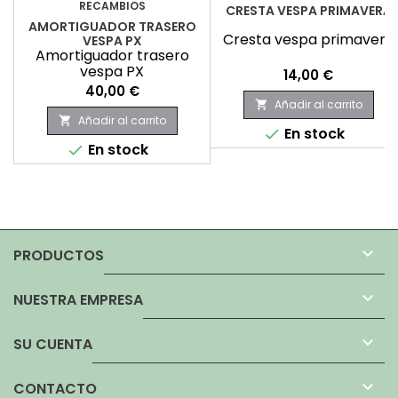
RECAMBIOS
CRESTA VESPA PRIMAVERA
AMORTIGUADOR TRASERO
Cresta vespa primavera
VESPA PX
Amortiguador trasero
vespa PX
Precio
14,00 €
Precio
40,00 €
Añadir al carrito

Añadir al carrito

En stock

En stock


PRODUCTOS

NUESTRA EMPRESA

SU CUENTA

CONTACTO