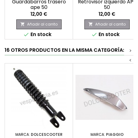
Guardabarros trasero
Retrovisor izquierdo APE
ape 50
50
Precio
Precio
12,00 €
12,00 €
Añadir al carrito
Añadir al carrito


En stock
En stock


16 OTROS PRODUCTOS EN LA MISMA CATEGORÍA:
>
<
MARCA:
DOLCESCOOTER
MARCA:
PIAGGIO