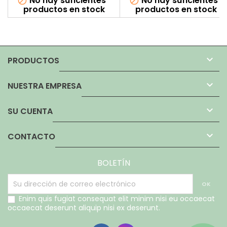
No hay suficientes
No hay suficientes


productos en stock
productos en stock

PRODUCTOS

NUESTRA EMPRESA

SU CUENTA

CONTACTO
BOLETÍN
Enim quis fugiat consequat elit minim nisi eu occaecat
occaecat deserunt aliquip nisi ex deserunt.