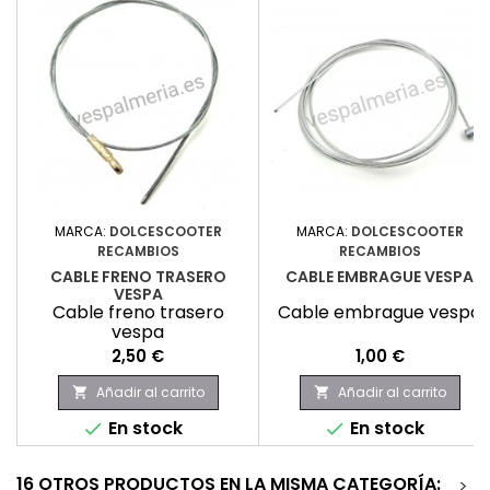
MARCA:
DOLCESCOOTER
MARCA:
DOLCESCOOTER
RECAMBIOS
RECAMBIOS
CABLE FRENO TRASERO
CABLE EMBRAGUE VESPA
VESPA
Cable freno trasero
Cable embrague vespa
vespa
Precio
Precio
2,50 €
1,00 €
Añadir al carrito
Añadir al carrito


En stock
En stock


16 OTROS PRODUCTOS EN LA MISMA CATEGORÍA:
>