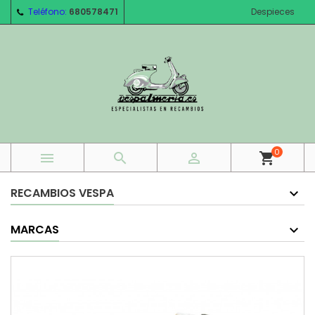
Teléfono:
680578471
Despieces
0



shopping_cart
RECAMBIOS VESPA
MARCAS