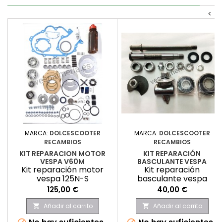
<
MARCA:
DOLCESCOOTER
MARCA:
DOLCESCOOTER
RECAMBIOS
RECAMBIOS
KIT REPARACION MOTOR
KIT REPARACIÓN
VESPA V60M
BASCULANTE VESPA
Kit reparación motor
Kit reparación
vespa 125N-S
basculante vespa
Precio
Precio
125,00 €
40,00 €
Añadir al carrito
Añadir al carrito

