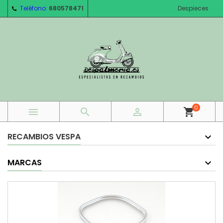
Teléfono:
680578471
Despieces
0



shopping_cart
RECAMBIOS VESPA
MARCAS