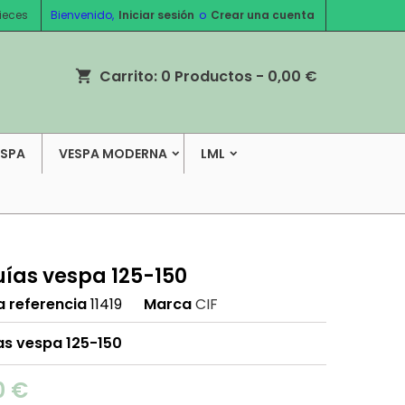
ieces
Bienvenido,
Iniciar sesión
o
Crear una cuenta
Carrito:
0
Productos - 0,00 €
shopping_cart
ESPA
VESPA MODERNA
LML
uías vespa 125-150
a referencia
11419
Marca
CIF
ías vespa 125-150
0 €