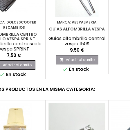
CA:
DOLCESCOOTER
MARCA:
VESPALMERIA
RECAMBIOS
GUÍAS ALFOMBRILLA VESPA
OMBRILLA CENTRO
Guías alfombrilla central
LO VESPA SPRINT
brilla centro suelo
vespa 150S
vespa SPRINT
Precio
9,50 €
Precio
7,50 €
Añadir al carrito

Añadir al carrito

En stock

En stock

OS PRODUCTOS EN LA MISMA CATEGORÍA: