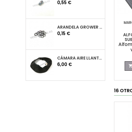
Precio
0,55 €
MAR
ARANDELA GROWER M7 INOX VESPA
Precio
0,15 €
ALF
SUE
Alfom
CÁMARA AIRE LLANTA 10 VESPA
Precio
6,00 €
16 OTR