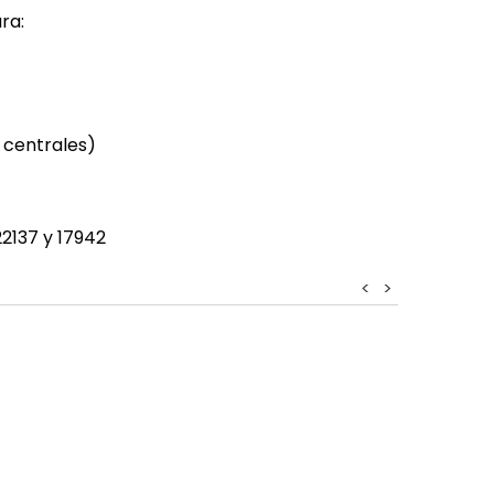
ra:
 centrales)
22137 y 17942
<
>