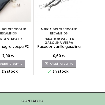
:
DOLCESCOOTER
MARCA:
DOLCESCOOTER
MARCA
RECAMBIOS
RECAMBIOS
PORTA MA
STA VESPA PX
PASADOR VARILLA
Porta ma
GASOLINA VESPA
 negra vespa PX
Pasador varilla gasolina
P
Precio
Precio
7,00 €
0,60 €
Aña

Añadir al carrito
Añadir al carrito

E

En stock
En stock


CONTACTO