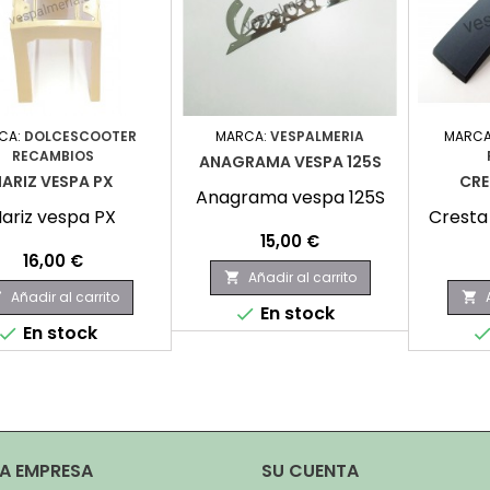
CA:
DOLCESCOOTER
MARCA:
VESPALMERIA
MARCA
RECAMBIOS
ANAGRAMA VESPA 125S
ARIZ VESPA PX
CRE
Anagrama vespa 125S
ariz vespa PX
Cresta
Precio
15,00 €
Precio
16,00 €
Añadir al carrito

Añadir al carrito


En stock

En stock

A EMPRESA
SU CUENTA