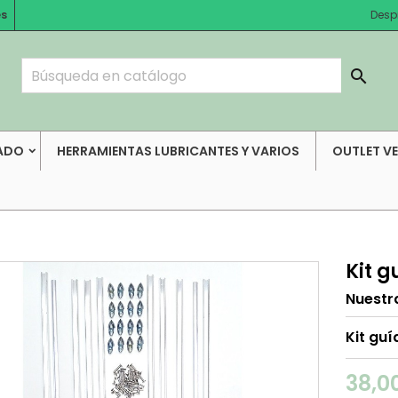
es
Desp

ADO
HERRAMIENTAS LUBRICANTES Y VARIOS
OUTLET V
Kit g
Nuestr
Kit gu
38,0