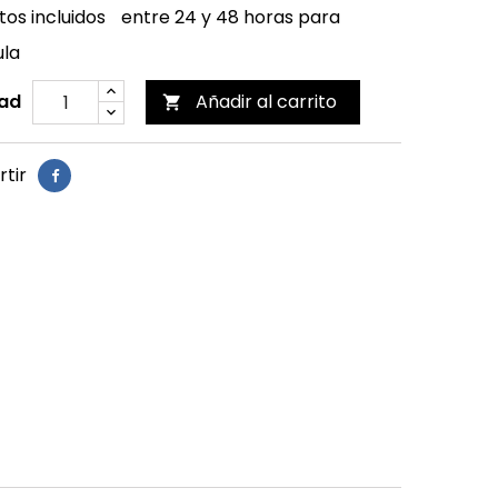
os incluidos
entre 24 y 48 horas para
ula
ad
Añadir al carrito

tir