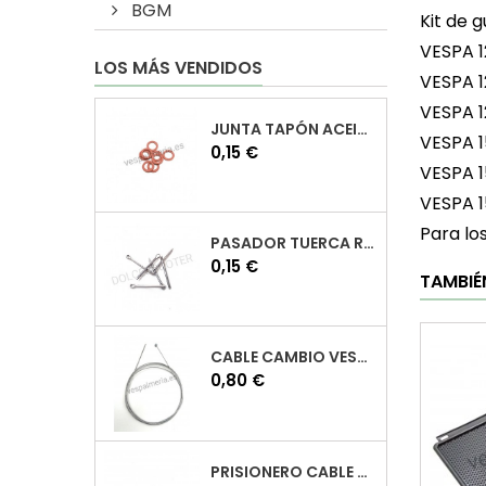
BGM
Kit de 
VESPA 1
LOS MÁS VENDIDOS
VESPA 1
VESPA 1
JUNTA TAPÓN ACEITE VESPA
VESPA 1
Precio
0,15 €
VESPA 1
VESPA 
Para lo
PASADOR TUERCA RUEDA VESPA
Precio
0,15 €
TAMBIÉ
CABLE CAMBIO VESPA
Precio
0,80 €
PRISIONERO CABLE CAMBIO VESPA