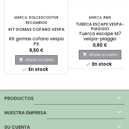
MARCA:
DOLCESCOOTER
MARCA:
RMS
RECAMBIOS
TUERCA ESCAPE VESPA-
PIAGGIO
KIT GOMAS COFANO VESPA
Tuerca escape M7
Kit gomas cofano vespa
vespa-piaggio
PX
Precio
0,60 €
Precio
6,50 €
Añadir al carrito

Añadir al carrito

En stock

En stock


PRODUCTOS

NUESTRA EMPRESA

SU CUENTA