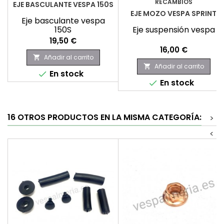
RECAMBIOS
EJE BASCULANTE VESPA 150S
EJE MOZO VESPA SPRINT
Eje basculante vespa
150S
Eje suspensión vespa
Precio
19,50 €
Precio
16,00 €
Añadir al carrito

Añadir al carrito

En stock

En stock

16 OTROS PRODUCTOS EN LA MISMA CATEGORÍA:
>
<