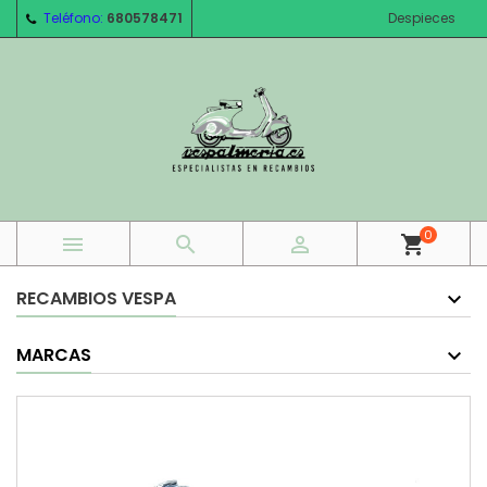
Teléfono:
680578471
Despieces
0



shopping_cart
RECAMBIOS VESPA
MARCAS