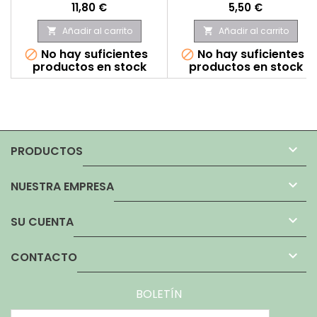
Precio
Precio
11,80 €
5,50 €
Añadir al carrito
Añadir al carrito


No hay suficientes
No hay suficientes


productos en stock
productos en stock

PRODUCTOS

NUESTRA EMPRESA

SU CUENTA

CONTACTO
BOLETÍN