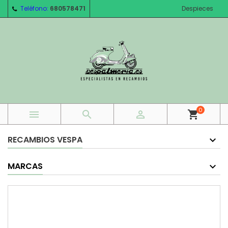
Teléfono:
680578471
Despieces
0



shopping_cart
RECAMBIOS VESPA
MARCAS