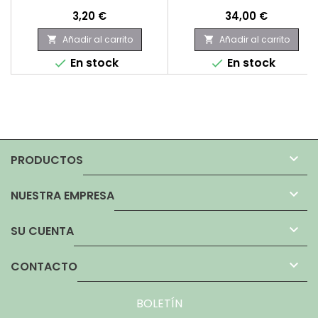
Precio
Precio
3,20 €
34,00 €
Añadir al carrito
Añadir al carrito


En stock
En stock



PRODUCTOS

NUESTRA EMPRESA

SU CUENTA

CONTACTO
BOLETÍN