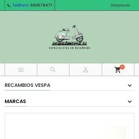
Teléfono:
680578471
Despieces
0



shopping_cart
RECAMBIOS VESPA
MARCAS