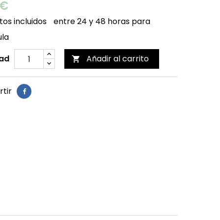
 €
os incluidos
entre 24 y 48 horas para
ula
ad
Añadir al carrito

tir