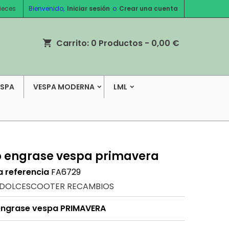
ieces
Bienvenido,
Iniciar sesión
o
Crear una cuenta
Carrito:
0
Productos - 0,00 €
shopping_cart
ESPA
VESPA MODERNA
LML
o engrase vespa primavera
a referencia
FA6729
DOLCESCOOTER RECAMBIOS
engrase vespa PRIMAVERA