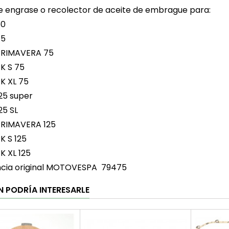
e engrase o recolector de aceite de embrague para:
50
75
PRIMAVERA 75
K S 75
K XL 75
25 super
25 SL
PRIMAVERA 125
K S 125
K XL 125
ncia original MOTOVESPA 79475
N PODRÍA INTERESARLE