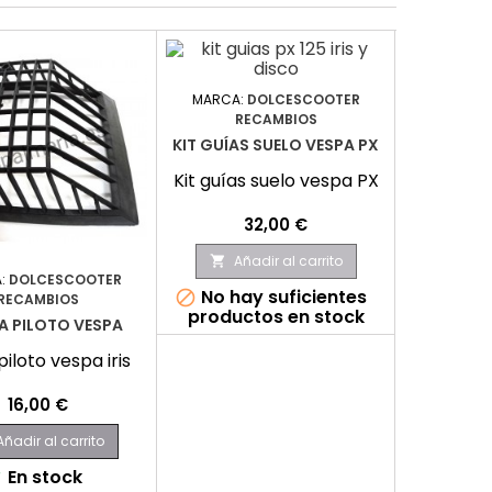
MARCA:
DOLCESCOOTER
RECAMBIOS
KIT GUÍAS SUELO VESPA PX
Kit guías suelo vespa PX
Precio
32,00 €
Añadir al carrito

:
DOLCESCOOTER
MARCA:
No hay suficientes

RECAMBIOS
RE
productos en stock
LA PILOTO VESPA
KIT TORNI
 piloto vespa iris
Kit torni
Precio
16,00 €
Añadir al carrito
Aña

En stock
E

