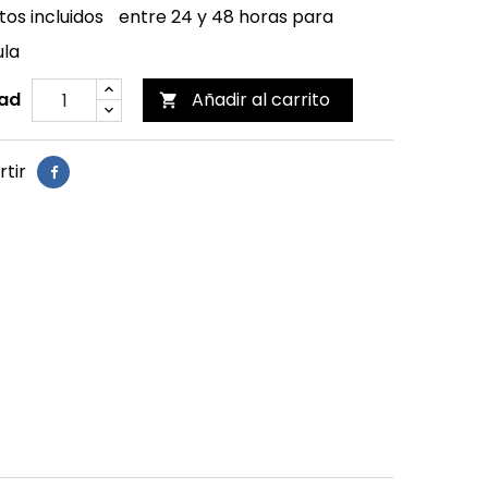
os incluidos
entre 24 y 48 horas para
ula
ad
Añadir al carrito

tir