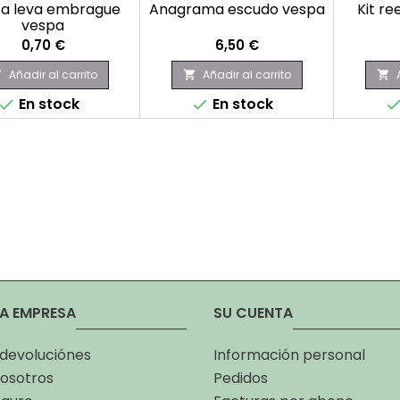
ca leva embrague
Anagrama escudo vespa
Kit r
vespa
Precio
Precio
0,70 €
6,50 €
Añadir al carrito
Añadir al carrito



En stock
En stock


A EMPRESA
SU CUENTA
 devoluciónes
Información personal
osotros
Pedidos