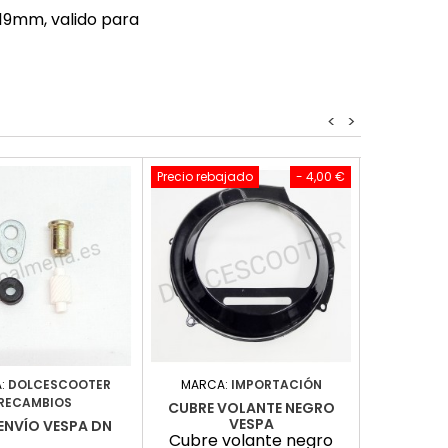
 19mm, valido para
<
>
Precio rebajado
- 4,00 €
:
DOLCESCOOTER
MARCA:
IMPORTACIÓN
MARCA:
RECAMBIOS
RE
CUBRE VOLANTE NEGRO
VESPA
EENVÍO VESPA DN
NARI
Cubre volante negro