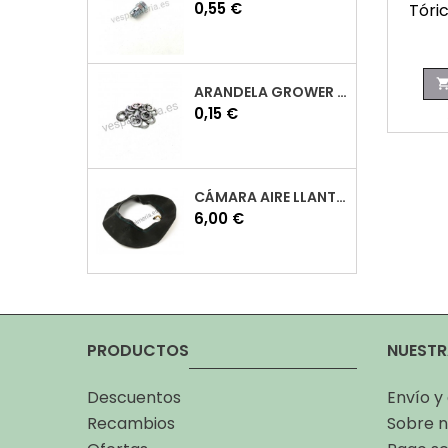
Precio
0,55 €
Tóri
ARANDELA GROWER M7 INOX VESPA
Precio
0,15 €
CÁMARA AIRE LLANTA 10 VESPA
Precio
6,00 €
PRODUCTOS
NUESTR
Descuentos
Envío y
Recambios
Sobre n