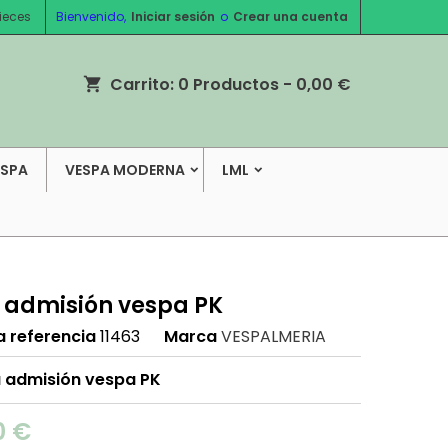
ieces
Bienvenido,
Iniciar sesión
o
Crear una cuenta
Carrito:
0
Productos - 0,00 €
shopping_cart
ESPA
VESPA MODERNA
LML
 admisión vespa PK
a referencia
11463
Marca
VESPALMERIA
 admisión vespa PK
0 €