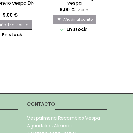
eenvío vespa DN
vespa
Nariz 
Precio
Precio
8,00 €
12,00 €
Precio
P
9,00 €
base
Añadir al carrito

Añadir al carrito
Aña

En stock

En stock
E


CONTACTO
Vespalmeria Recambios Vespa
Aguadulce, Almería