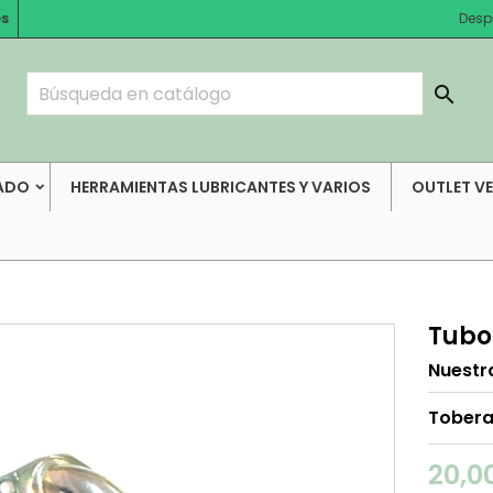
es
Desp

ADO
HERRAMIENTAS LUBRICANTES Y VARIOS
OUTLET V
Tubo
Nuestr
Tobera
20,0