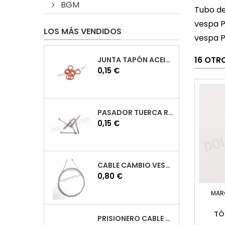
BGM
Tubo de
vespa P
LOS MÁS VENDIDOS
vespa P
16 OTR
JUNTA TAPÓN ACEITE VESPA
Precio
0,15 €
PASADOR TUERCA RUEDA VESPA
Precio
0,15 €
CABLE CAMBIO VESPA
Precio
0,80 €
MAR
TÓ
PRISIONERO CABLE CAMBIO VESPA