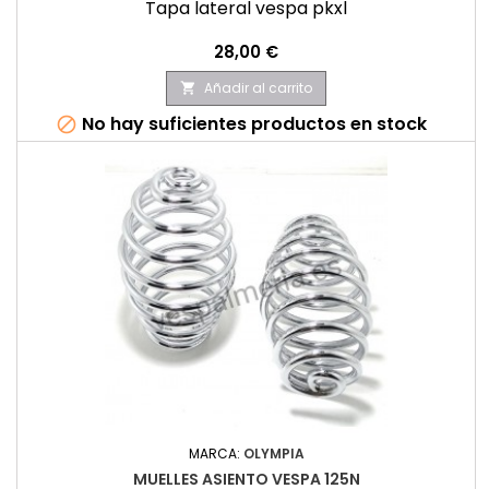
Tapa lateral vespa pkxl
Precio
28,00 €
Añadir al carrito

No hay suficientes productos en stock

MARCA:
OLYMPIA
MUELLES ASIENTO VESPA 125N