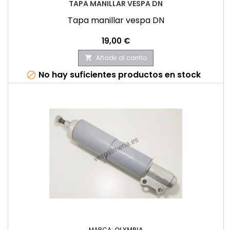
TAPA MANILLAR VESPA DN
Tapa manillar vespa DN
Precio
19,00 €
Añadir al carrito

No hay suficientes productos en stock

MARCA:
OLYMPIA