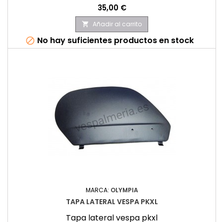
Precio
35,00 €
Añadir al carrito

No hay suficientes productos en stock

MARCA:
OLYMPIA
TAPA LATERAL VESPA PKXL
Tapa lateral vespa pkxl