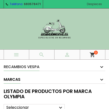
Teléfono:
680578471
Despieces
0



shopping_cart
RECAMBIOS VESPA
MARCAS
LISTADO DE PRODUCTOS POR MARCA
OLYMPIA
Seleccionar
