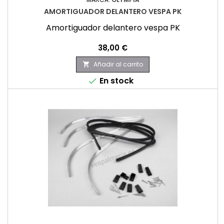
AMORTIGUADOR DELANTERO VESPA PK
Amortiguador delantero vespa PK
Precio
38,00 €
Añadir al carrito

En stock
