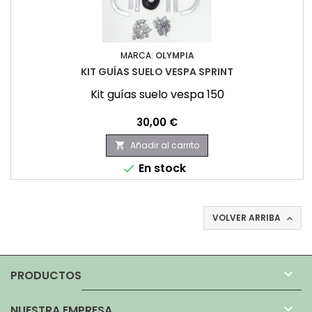
MARCA:
OLYMPIA
KIT GUÍAS SUELO VESPA SPRINT
Kit guías suelo vespa 150
Precio
30,00 €
Añadir al carrito

En stock

VOLVER ARRIBA


PRODUCTOS

NUESTRA EMPRESA