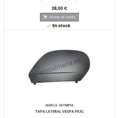
Precio
28,00 €
Añadir al carrito

En stock

MARCA:
OLYMPIA
TAPA LATERAL VESPA PKXL