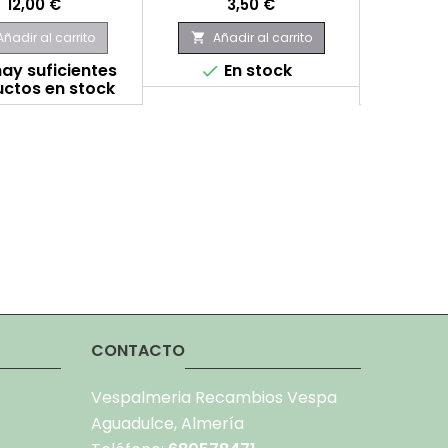
Precio
Precio
12,00 €
3,50 €
P
3
Añadir al carrito
Añadir al carrito

Aña

ay suficientes
En stock

ctos en stock
E

CONTACTO
Vespalmeria Recambios Vespa
Aguadulce, Almería