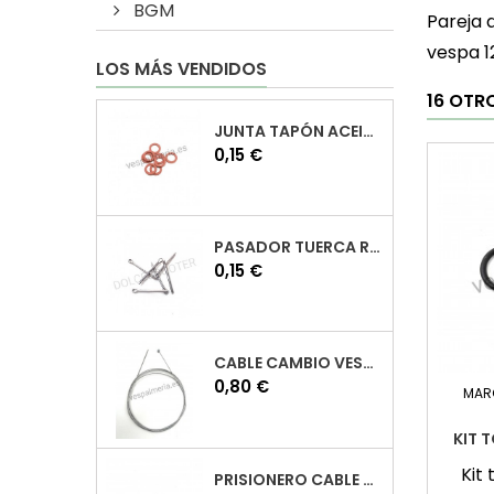
BGM
Pareja 
vespa 1
LOS MÁS VENDIDOS
16 OTR
JUNTA TAPÓN ACEITE VESPA
Precio
0,15 €
PASADOR TUERCA RUEDA VESPA
Precio
0,15 €
CABLE CAMBIO VESPA
Precio
0,80 €
MAR
KIT 
Kit
PRISIONERO CABLE CAMBIO VESPA