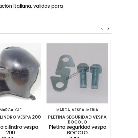
ción Italiana, validos para
<
>
MARCA:
CIF
MARCA:
VESPALMERIA
MARCA:
RE
ILINDRO VESPA 200
PLETINA SEGURIDAD VESPA
BOCOLO
EMBELLE
a cilindro vespa
Pletina seguridad vespa
200
BOCOLO
Embelle