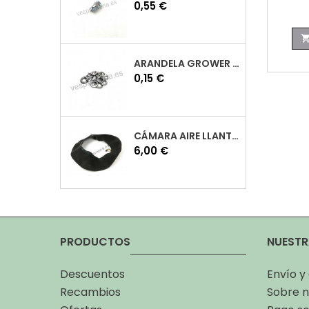
Precio
0,55 €
ARANDELA GROWER M7 INOX VESPA
Precio
0,15 €
CÁMARA AIRE LLANTA 10 VESPA
Precio
6,00 €
PRODUCTOS
NUESTR
Descuentos
Envío y
Recambios
Sobre n