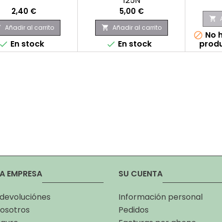
125N
Precio
Precio
2,40 €
5,00 €

Añadir al carrito
Añadir al carrito


No h

En stock
En stock
produ


A EMPRESA
SU CUENTA
 devoluciónes
Información personal
osotros
Pedidos