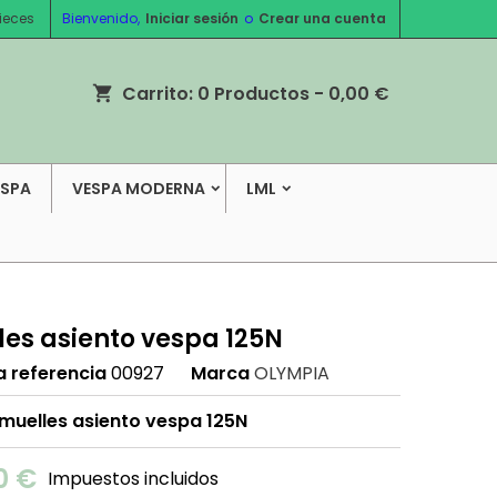
ieces
Bienvenido,
Iniciar sesión
o
Crear una cuenta
Carrito:
0
Productos - 0,00 €
shopping_cart
ESPA
VESPA MODERNA
LML
les asiento vespa 125N
a referencia
00927
Marca
OLYMPIA
 muelles asiento vespa 125N
0 €
Impuestos incluidos