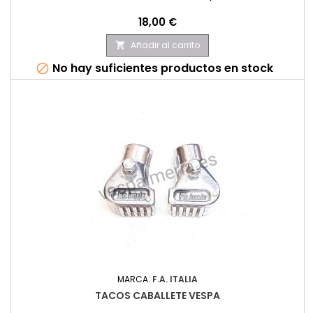
Precio
18,00 €
Añadir al carrito

No hay suficientes productos en stock

MARCA:
F.A. ITALIA
TACOS CABALLETE VESPA