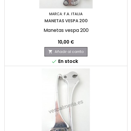
MARCA:
F.A. ITALIA
MANETAS VESPA 200
Manetas vespa 200
Precio
10,00 €
Añadir al carrito

En stock
