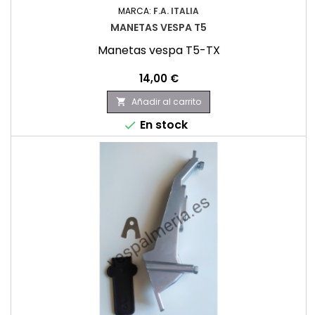
MARCA:
F.A. ITALIA
MANETAS VESPA T5
Manetas vespa T5-TX
Precio
14,00 €
Añadir al carrito

En stock
