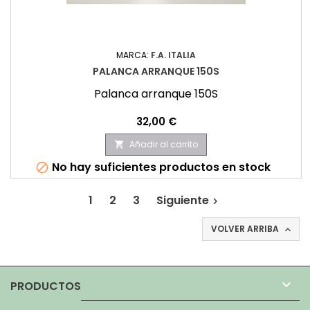
MARCA:
F.A. ITALIA
PALANCA ARRANQUE 150S
Palanca arranque 150S
Precio
32,00 €
Añadir al carrito

No hay suficientes productos en stock

1
2
3
Siguiente

VOLVER ARRIBA


PRODUCTOS