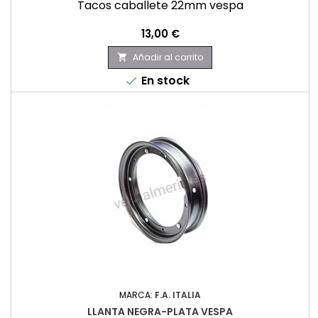
Tacos caballete 22mm vespa
Precio
13,00 €
Añadir al carrito

En stock

MARCA:
F.A. ITALIA
LLANTA NEGRA-PLATA VESPA