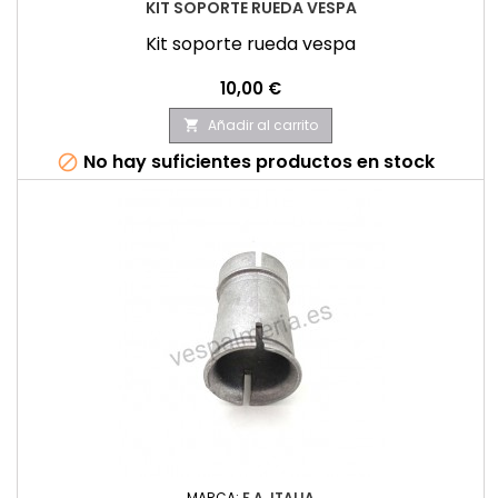
KIT SOPORTE RUEDA VESPA
Kit soporte rueda vespa
Precio
10,00 €
Añadir al carrito

No hay suficientes productos en stock

MARCA:
F.A. ITALIA