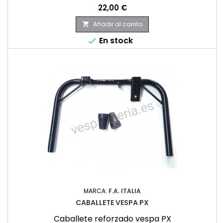
Precio
22,00 €
Añadir al carrito

En stock

MARCA:
F.A. ITALIA
CABALLETE VESPA PX
Caballete reforzado vespa PX