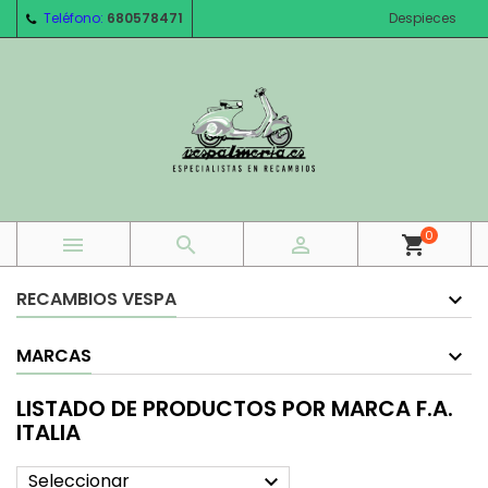
Teléfono:
680578471
Despieces
0



shopping_cart
RECAMBIOS VESPA
MARCAS
LISTADO DE PRODUCTOS POR MARCA F.A.
ITALIA
Seleccionar
