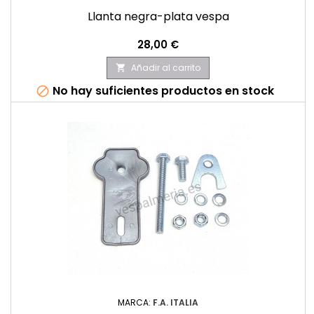
Llanta negra-plata vespa
Precio
28,00 €
Añadir al carrito

No hay suficientes productos en stock

MARCA:
F.A. ITALIA