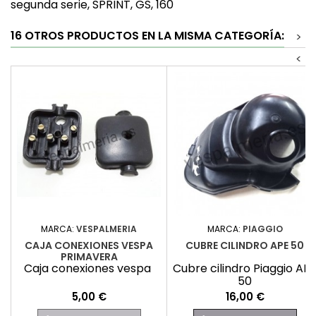
segunda serie, SPRINT, GS, 160
16 OTROS PRODUCTOS EN LA MISMA CATEGORÍA:
>
<
MARCA:
VESPALMERIA
MARCA:
PIAGGIO
CAJA CONEXIONES VESPA
CUBRE CILINDRO APE 50
PRIMAVERA
Caja conexiones vespa
Cubre cilindro Piaggio AP
50
Precio
Precio
5,00 €
16,00 €