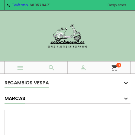
Teléfono:
680578471
Despieces
0



shopping_cart
RECAMBIOS VESPA
MARCAS