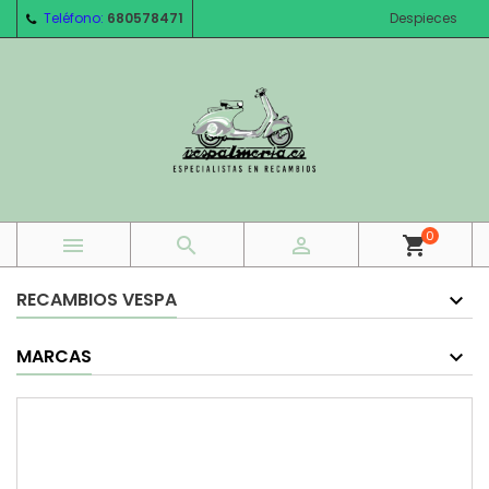
Teléfono:
680578471
Despieces
0



shopping_cart
RECAMBIOS VESPA
MARCAS