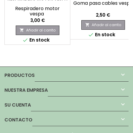
Goma pasa cables vespa
Respiradero motor
vespa
Precio
2,50 €
Precio
3,00 €
Añadir al carrito

Añadir al carrito

En stock

En stock


PRODUCTOS

NUESTRA EMPRESA

SU CUENTA

CONTACTO