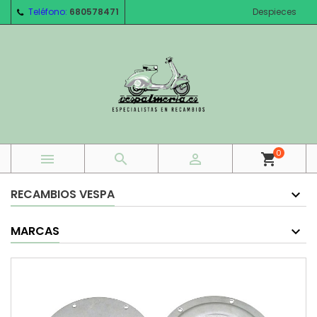
Teléfono:
680578471
Despieces
0



shopping_cart
RECAMBIOS VESPA
MARCAS