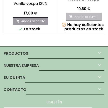
Varilla vespa 125N
Precio
10,50 €
Precio
17,00 €
Añadir al carrito

Añadir al carrito

No hay suficientes

En stock
productos en stock


PRODUCTOS

NUESTRA EMPRESA

SU CUENTA

CONTACTO
BOLETÍN