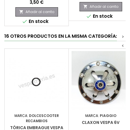
Precio
3,50 €
Añadir al carrito

Añadir al carrito

En stock

En stock

16 OTROS PRODUCTOS EN LA MISMA CATEGORÍA:
>
<
MARCA:
DOLCESCOOTER
MARCA:
PIAGGIO
RECAMBIOS
CLAXON VESPA 6V
TÓRICA EMBRAGUE VESPA