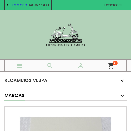
Teléfono:
680578471
Despieces
0



shopping_cart
RECAMBIOS VESPA
MARCAS