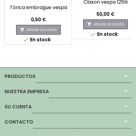
Claxon vespa 125N
Tórica embrague vespa
Precio
50,00 €
Precio
0,50 €
Añadir al carrito

Añadir al carrito

En stock

En stock


PRODUCTOS

NUESTRA EMPRESA

SU CUENTA

CONTACTO