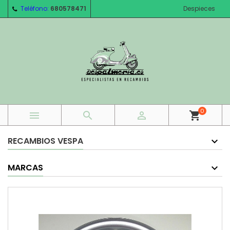
Teléfono:
680578471
Despieces
0



shopping_cart
RECAMBIOS VESPA
MARCAS