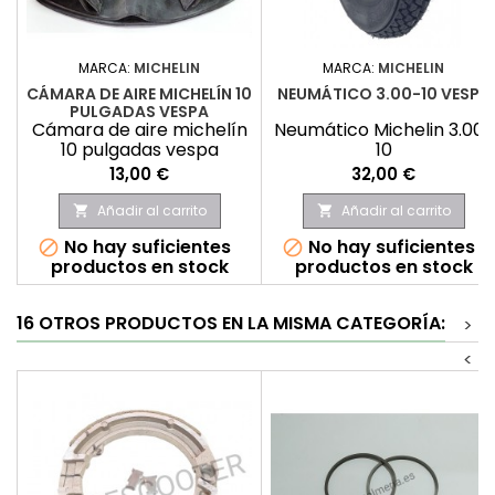
MARCA:
MICHELIN
MARCA:
MICHELIN
CÁMARA DE AIRE MICHELÍN 10
NEUMÁTICO 3.00-10 VESPA
PULGADAS VESPA
Cámara de aire michelín
Neumático Michelin 3.00-
10 pulgadas vespa
10
Precio
Precio
13,00 €
32,00 €
Añadir al carrito
Añadir al carrito


No hay suficientes
No hay suficientes


productos en stock
productos en stock
16 OTROS PRODUCTOS EN LA MISMA CATEGORÍA:
>
<