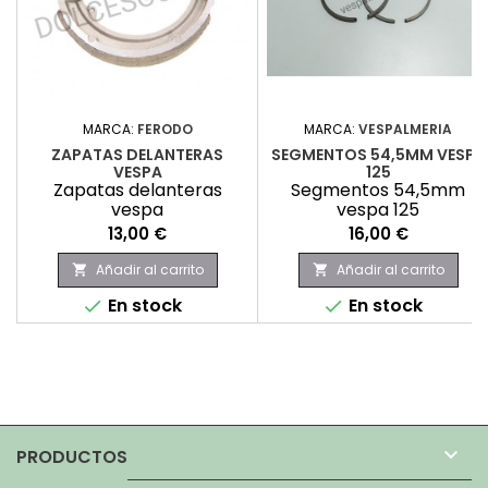
MARCA:
FERODO
MARCA:
VESPALMERIA
ZAPATAS DELANTERAS
SEGMENTOS 54,5MM VESPA
VESPA
125
Zapatas delanteras
Segmentos 54,5mm
vespa
vespa 125
Precio
Precio
13,00 €
16,00 €
Añadir al carrito
Añadir al carrito


En stock
En stock



PRODUCTOS